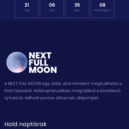
21
06
35
07
nap
óra
perc
másodperc
A NEXT FULL MOON egy oldal, ahol mindent megtudhatsz a
Hold fázisairól. Holdnaptárunkban megtalálod a következő
új hold és telihold pontos dátumait, időpontjait.
Hold naptárak