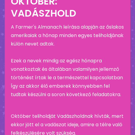
OKTÓBER:
VADÁSZHOLD
A Farmer's Almanach leírása alapján az őslakos
amerikaiak a hónap minden egyes teliholdjának
külön nevet adtak.
Ezek a nevek mindig az egész hónapra
vonatkoztak és általában valamilyen jellemző
történést írtak le a természettel kapcsolatban
Így az akkor élő emberek könnyebben fel
tudtak készülni a soron következő feladatokra.
Október teliholdját Vadászholdnak hívták, mert
ekkor jött el a vadászat ideje, amire a télre való
felkészülésére volt szükség.