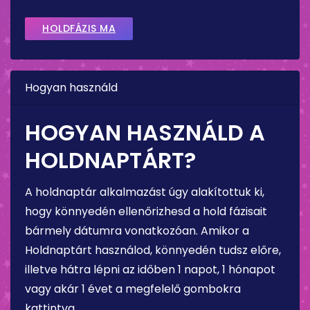
HOLDFÁZIS MA
Hogyan használd
HOGYAN HASZNÁLD A
HOLDNAPTÁRT?
A holdnaptár alkalmazást úgy alakítottuk ki,
hogy könnyedén ellenőrizhesd a hold fázisait
bármely dátumra vonatkozóan. Amikor a
Holdnaptárt használod, könnyedén tudsz előre,
illetve hátra lépni az időben 1 napot, 1 hónapot
vagy akár 1 évet a megfelelő gombokra
kattintva.