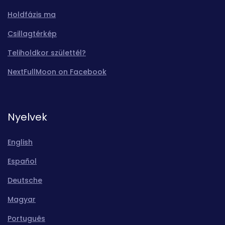
Holdfázis ma
Csillagtérkép
Teliholdkor születtél?
NextFullMoon on Facebook
Nyelvek
English
Español
Deutsche
Magyar
Português