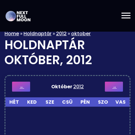
Home
»
Holdnaptár
»
2012
»
oktober
HOLDNAPTÁR
OKTÓBER, 2012
Október
2012
←
→
HÉT
KED
SZE
CSÜ
PÉN
SZO
VAS