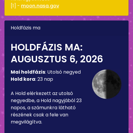
[1] -
moon.nasa.gov
Holdfázis ma
HOLDFÁZIS MA:
AUGUSZTUS 6, 2026
Mai holdfázis
:
Utolsó negyed
Hold kora
:
23 nap
A Hold elérkezett az utolsó
negyedbe, a Hold nagyjából 23
napos, a számunkra látható
részének csak a fele van
megvilágítva.