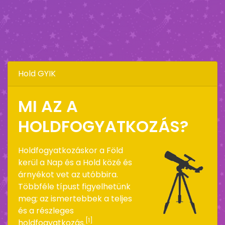
Hold GYIK
MI AZ A
HOLDFOGYATKOZÁS?
Holdfogyatkozáskor a Föld
kerül a Nap és a Hold közé és
árnyékot vet az utóbbira.
Többféle típust figyelhetünk
meg; az ismertebbek a teljes
és a részleges
[1]
holdfogyatkozás.