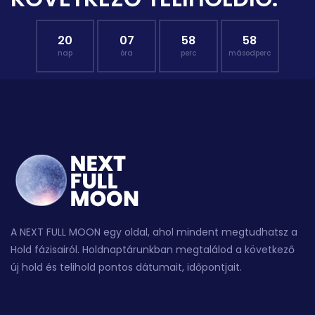
20
07
58
57
nap
óra
perc
másodperc
A NEXT FULL MOON egy oldal, ahol mindent megtudhatsz a
Hold fázisairól. Holdnaptárunkban megtalálod a következő
új hold és telihold pontos dátumait, időpontjait.