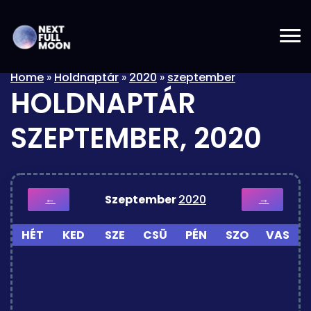
Home
»
Holdnaptár
»
2020
»
szeptember
HOLDNAPTÁR
SZEPTEMBER, 2020
Szeptember
2020
←
→
HÉT
KED
SZE
CSÜ
PÉN
SZO
VAS