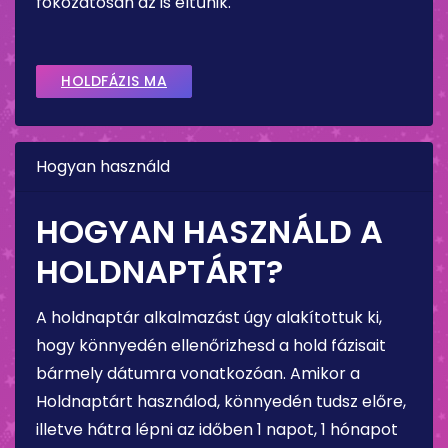
fokozatosan az is eltűnik.
HOLDFÁZIS MA
Hogyan használd
HOGYAN HASZNÁLD A
HOLDNAPTÁRT?
A holdnaptár alkalmazást úgy alakítottuk ki,
hogy könnyedén ellenőrizhesd a hold fázisait
bármely dátumra vonatkozóan. Amikor a
Holdnaptárt használod, könnyedén tudsz előre,
illetve hátra lépni az időben 1 napot, 1 hónapot