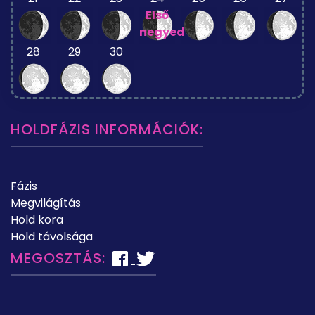
Első
negyed
28
29
30
HOLDFÁZIS INFORMÁCIÓK:
Fázis
Megvilágítás
Hold kora
Hold távolsága
MEGOSZTÁS: