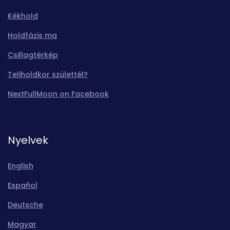
Kékhold
Holdfázis ma
Csillagtérkép
Teliholdkor születtél?
NextFullMoon on Facebook
Nyelvek
English
Español
Deutsche
Magyar