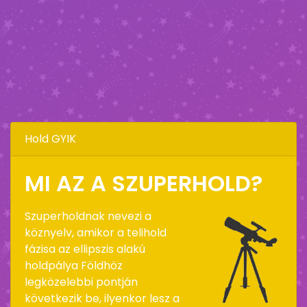
Hold GYIK
MI AZ A SZUPERHOLD?
Szuperholdnak nevezi a
köznyelv, amikor a telihold
fázisa az ellipszis alakú
holdpálya Földhöz
legközelebbi pontján
következik be, ilyenkor lesz a