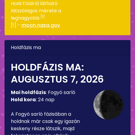
Hold Földről látható
látszólagos mérete a
[1]
legnagyobb.
[1] -
moon.nasa.gov
Holdfázis ma
HOLDFÁZIS MA:
AUGUSZTUS 7, 2026
Mai holdfázis
:
Fogyó sarló
Hold kora
:
24 nap
A Fogyó sarló fázisában a
holdnak már csak egy igazán
keskeny része látszik, majd