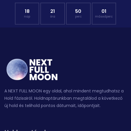
18
21
50
00
nap
óra
perc
másodperc
A NEXT FULL MOON egy oldal, ahol mindent megtudhatsz a
Hold fázisairól. Holdnaptárunkban megtalálod a következő
új hold és telihold pontos dátumait, időpontjait.