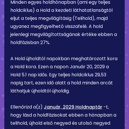
Minden egyes holdhónapban (ami egy teljes
holdciklus) a Hold a kezdeti láthatatlanságtól
eljut a teljes megvilágításig (Telihold), majd
ugyanez megfigyelhető visszafelé. A hold
jelenlegi megvilágítottságának értéke ebben a
holdfázisban
27%
.
A Hold újholdtól napokban meghatározott kora
a Hold kora. Ezen a napon
Január 20, 2029
a
Hold
5.1 nap
idős. Egy teljes holdciklus 29,53
napig tart, ezen idő alatt a hold minden arcát
láthatjuk újholdtól újholdig.
Ellenőrizd a(z)
Január, 2029 Holdnaptár
-t,
hogy lásd a holdfázisokat ebben a hónapban a
telihold, újhold első negyed és utolsó negyed