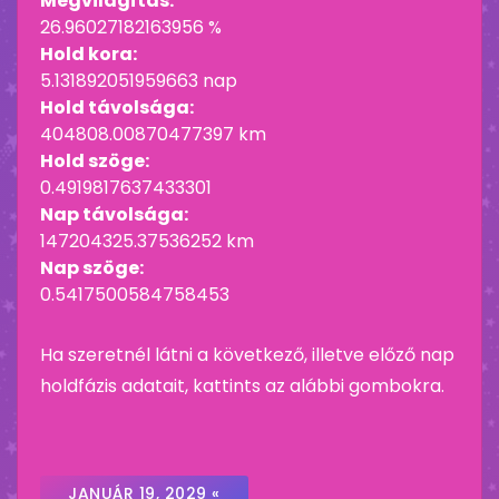
Megvilágítás:
26.96027182163956 %
Hold kora:
5.131892051959663 nap
Hold távolsága:
404808.00870477397 km
Hold szöge:
0.4919817637433301
Nap távolsága:
147204325.37536252 km
Nap szöge:
0.5417500584758453
Ha szeretnél látni a következő, illetve előző nap
holdfázis adatait, kattints az alábbi gombokra.
JANUÁR 19, 2029 «