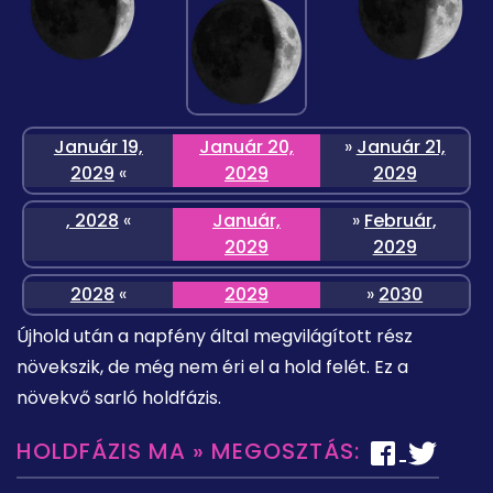
Január 19,
Január 20,
»
Január 21,
2029
«
2029
2029
, 2028
«
Január,
»
Február,
2029
2029
2028
«
2029
»
2030
Újhold után a napfény által megvilágított rész
növekszik, de még nem éri el a hold felét. Ez a
növekvő sarló holdfázis.
HOLDFÁZIS MA » MEGOSZTÁS: