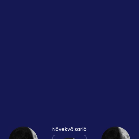
Növekvő sarló