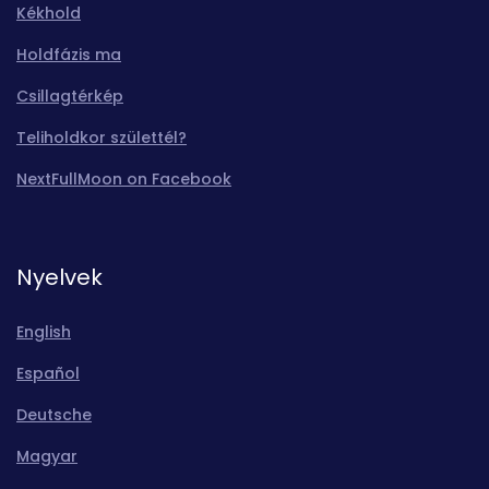
Kékhold
Holdfázis ma
Csillagtérkép
Teliholdkor születtél?
NextFullMoon on Facebook
Nyelvek
English
Español
Deutsche
Magyar