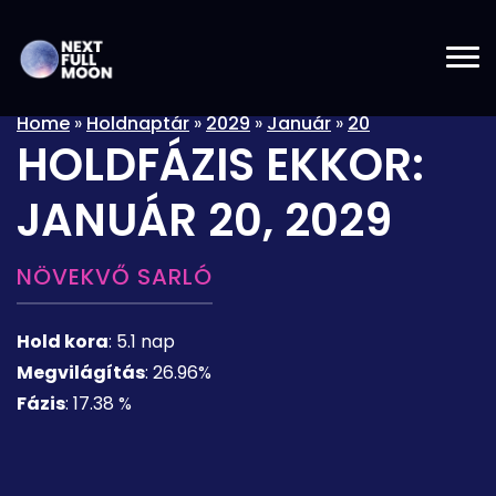
Home
»
Holdnaptár
»
2029
»
Január
»
20
HOLDFÁZIS EKKOR:
JANUÁR 20, 2029
NÖVEKVŐ SARLÓ
Hold kora
:
5.1 nap
Megvilágítás
:
26.96%
Fázis
:
17.38 %