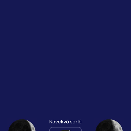
Növekvő sarló