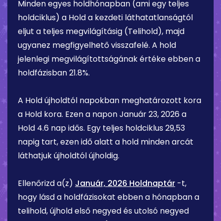
Minden egyes holdhónapban (ami egy teljes
holdciklus) a Hold a kezdeti láthatatlanságtól
eljut a teljes megvilágításig (Telihold), majd
ugyanez megfigyelhető visszafelé. A hold
jelenlegi megvilágítottságának értéke ebben a
holdfázisban
21.8%
.
A Hold újholdtól napokban meghatározott kora
a Hold kora. Ezen a napon
Január 23, 2026
a
Hold
4.6 nap
idős. Egy teljes holdciklus 29,53
napig tart, ezen idő alatt a hold minden arcát
láthatjuk újholdtól újholdig.
Ellenőrizd a(z)
Január, 2026 Holdnaptár
-t,
hogy lásd a holdfázisokat ebben a hónapban a
telihold, újhold első negyed és utolsó negyed