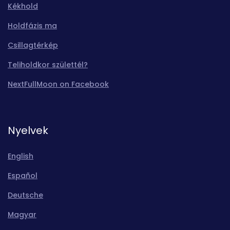
Kékhold
Holdfázis ma
Csillagtérkép
Teliholdkor születtél?
NextFullMoon on Facebook
Nyelvek
English
Español
Deutsche
Magyar