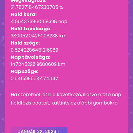
Megvilágítás:
21.782718467230705 %
Hold kora:
4.564373860158398 nap
Hold távolsága:
380052.0426008238 km
Hold szöge:
0.5240286481216989
Nap távolsága:
147245228.9680609 km
Nap szöge:
0.5415995644741617
Ha szeretnél látni a következő, illetve előző nap
holdfázis adatait, kattints az alábbi gombokra.
JANUÁR 22, 2026 «