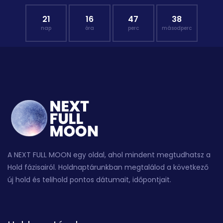
21
16
47
38
nap
óra
perc
másodperc
A NEXT FULL MOON egy oldal, ahol mindent megtudhatsz a
Hold fázisairól. Holdnaptárunkban megtalálod a következő
új hold és telihold pontos dátumait, időpontjait.