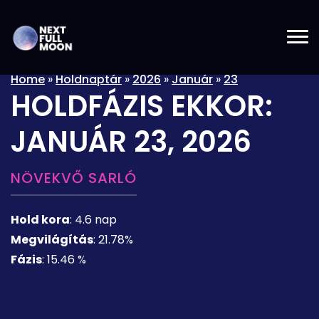
Home
»
Holdnaptár
»
2026
»
Január
»
23
HOLDFÁZIS EKKOR:
JANUÁR 23, 2026
NÖVEKVŐ SARLÓ
Hold kora
:
4.6 nap
Megvilágítás
:
21.78%
Fázis
:
15.46 %