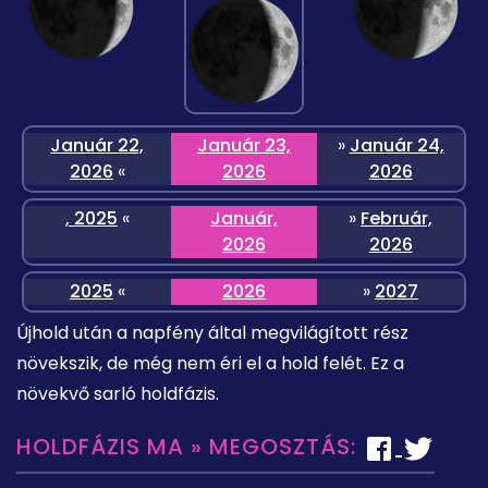
Január 22,
Január 23,
»
Január 24,
2026
«
2026
2026
, 2025
«
Január,
»
Február,
2026
2026
2025
«
2026
»
2027
Újhold után a napfény által megvilágított rész
növekszik, de még nem éri el a hold felét. Ez a
növekvő sarló holdfázis.
HOLDFÁZIS MA » MEGOSZTÁS: