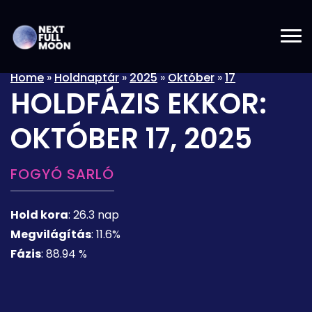
Home
»
Holdnaptár
»
2025
»
Október
»
17
HOLDFÁZIS EKKOR:
OKTÓBER 17, 2025
FOGYÓ SARLÓ
Hold kora
:
26.3 nap
Megvilágítás
:
11.6%
Fázis
:
88.94 %