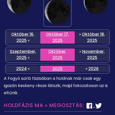
Október 16,
Október 17,
»
Október 18,
2025
«
2025
2025
Szeptember,
Október,
»
November,
2025
«
2025
2025
2024
«
2025
»
2026
A Fogyó sarló fázisában a holdnak már csak egy
igazán keskeny része látszik, majd fokozatosan az is
eltűnik.
HOLDFÁZIS MA » MEGOSZTÁS: