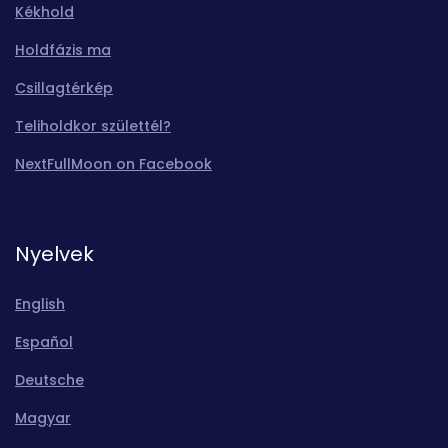
Kékhold
Holdfázis ma
Csillagtérkép
Teliholdkor születtél?
NextFullMoon on Facebook
Nyelvek
English
Español
Deutsche
Magyar