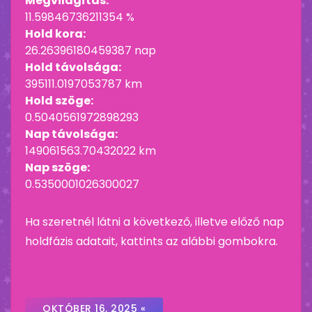
Megvilágítás:
11.59846736211354 %
Hold kora:
26.26396180459387 nap
Hold távolsága:
395111.0197053787 km
Hold szöge:
0.5040561972898293
Nap távolsága:
149061563.70432022 km
Nap szöge:
0.5350001026300027
Ha szeretnél látni a következő, illetve előző nap
holdfázis adatait, kattints az alábbi gombokra.
OKTÓBER 16, 2025 «