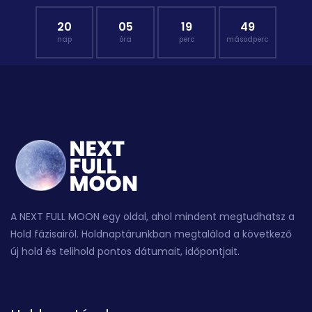
20
05
19
49
nap
óra
perc
másodperc
A NEXT FULL MOON egy oldal, ahol mindent megtudhatsz a
Hold fázisairól. Holdnaptárunkban megtalálod a következő
új hold és telihold pontos dátumait, időpontjait.