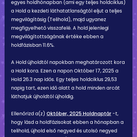
egyes holdhónapban (ami egy teljes holdciklus)
a Hold a kezdeti láthatatlanságtól eljut a teljes
megvilágításig (Telihold), majd ugyanez
megfigyelhető visszafelé. A hold jelenlegi
megvilágítottságának értéke ebben a
holdfázisban
11.6%
.
A Hold újholdtól napokban meghatározott kora
a Hold kora. Ezen a napon
Október 17, 2025
a
Hold
26.3 nap
idős. Egy teljes holdciklus 29,53
napig tart, ezen idő alatt a hold minden arcát
láthatjuk újholdtól újholdig.
Ellenőrizd a(z)
Október, 2025 Holdnaptár
-t,
hogy lásd a holdfázisokat ebben a hónapban a
telihold, újhold első negyed és utolsó negyed