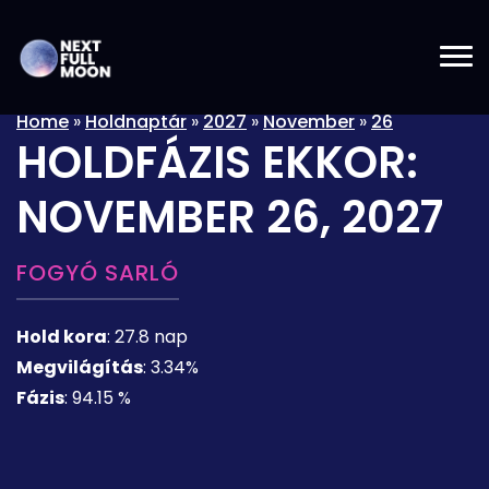
Home
»
Holdnaptár
»
2027
»
November
»
26
HOLDFÁZIS EKKOR:
NOVEMBER 26, 2027
FOGYÓ SARLÓ
Hold kora
:
27.8 nap
Megvilágítás
:
3.34%
Fázis
:
94.15 %