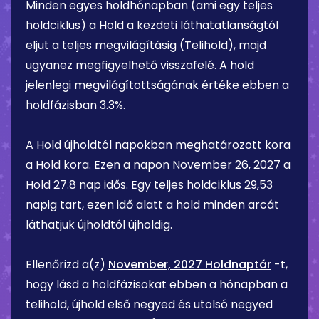
Minden egyes holdhónapban (ami egy teljes
holdciklus) a Hold a kezdeti láthatatlanságtól
eljut a teljes megvilágításig (Telihold), majd
ugyanez megfigyelhető visszafelé. A hold
jelenlegi megvilágítottságának értéke ebben a
holdfázisban
3.3%
.
A Hold újholdtól napokban meghatározott kora
a Hold kora. Ezen a napon
November 26, 2027
a
Hold
27.8 nap
idős. Egy teljes holdciklus 29,53
napig tart, ezen idő alatt a hold minden arcát
láthatjuk újholdtól újholdig.
Ellenőrizd a(z)
November, 2027 Holdnaptár
-t,
hogy lásd a holdfázisokat ebben a hónapban a
telihold, újhold első negyed és utolsó negyed