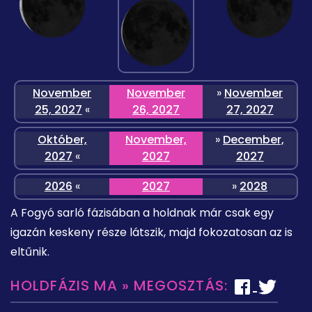
November
November
»
November
25, 2027
«
26, 2027
27, 2027
Október,
November,
»
December,
2027
«
2027
2027
2026
«
2027
»
2028
A Fogyó sarló fázisában a holdnak már csak egy
igazán keskeny része látszik, majd fokozatosan az is
eltűnik.
HOLDFÁZIS MA » MEGOSZTÁS: