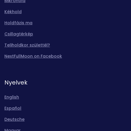
Mikrohold
Kékhold
Holdfázis ma
Csillagtérkép
Teliholdkor születtél?
NextFullMoon on Facebook
Nyelvek
English
Español
Deutsche
Magyar