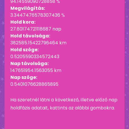
94.14559090728858 %
Megvilágítás:
3.3447476578307436 %
Hold kora:
27.80174721118687 nap
Hold távolsága:
382585.15422796464 km
Hold szöge:
0.5205590334572443
Nap távolsága:
147651954.1563055 km
Nap szöge:
0.5401076628865895
Ha szeretnél látni a következő, illetve előző nap
holdfázis adatait, kattints az alábbi gombokra.