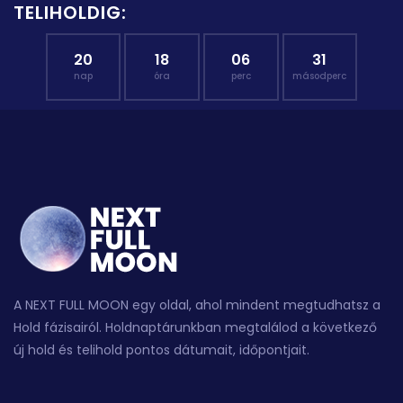
TELIHOLDIG:
20
18
06
30
nap
óra
perc
másodperc
A NEXT FULL MOON egy oldal, ahol mindent megtudhatsz a
Hold fázisairól. Holdnaptárunkban megtalálod a következő
új hold és telihold pontos dátumait, időpontjait.