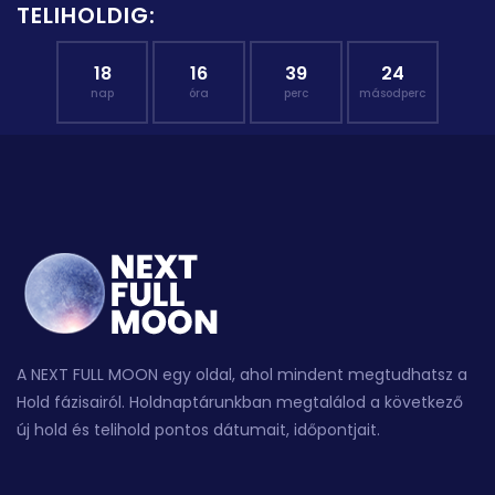
TELIHOLDIG:
18
16
39
24
nap
óra
perc
másodperc
A NEXT FULL MOON egy oldal, ahol mindent megtudhatsz a
Hold fázisairól. Holdnaptárunkban megtalálod a következő
új hold és telihold pontos dátumait, időpontjait.