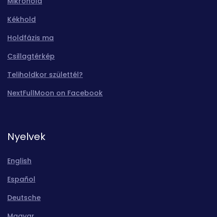
Mikrohold
Kékhold
Holdfázis ma
Csillagtérkép
Teliholdkor születtél?
NextFullMoon on Facebook
Nyelvek
English
Español
Deutsche
Magyar