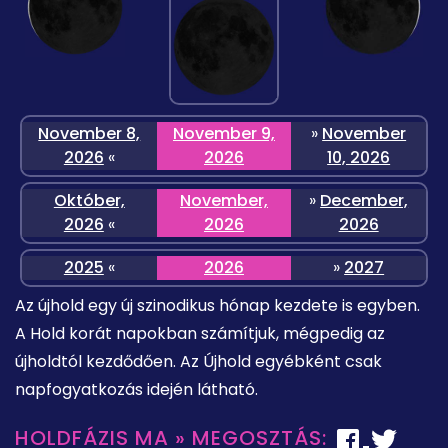
November 8,
November 9,
»
November
2026
«
2026
10, 2026
Október,
November,
»
December,
2026
«
2026
2026
2025
«
2026
»
2027
Az újhold egy új szinodikus hónap kezdete is egyben.
A Hold korát napokban számítjuk, mégpedig az
újholdtól kezdődően. Az Újhold egyébként csak
napfogyatkozás idején látható.
HOLDFÁZIS MA » MEGOSZTÁS: