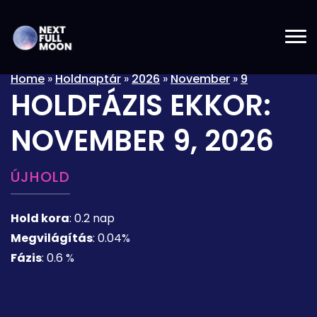
Home
»
Holdnaptár
»
2026
»
November
»
9
HOLDFÁZIS EKKOR:
NOVEMBER 9, 2026
ÚJHOLD
Hold kora
:
0.2 nap
Megvilágítás
:
0.04%
Fázis
:
0.6 %