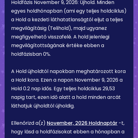
Holdfázis
November 9, 2026
:
Újhold
. Minden
egyes holdhónapban (ami egy teljes holdciklus)
a Hold a kezdeti láthatatlanságtól eljut a teljes
megvilágításig (Telihold), majd ugyanez
megfigyelhető visszafelé. A hold jelenlegi
megvilágítottságának értéke ebben a
holdfázisban
0%
.
A Hold újholdtól napokban meghatározott kora
a Hold kora. Ezen a napon
November 9, 2026
a
Hold
0.2 nap
idős. Egy teljes holdciklus 29,53
napig tart, ezen idő alatt a hold minden arcát
láthatjuk újholdtól újholdig.
Ellenőrizd a(z)
November, 2026 Holdnaptár
-t,
hogy lásd a holdfázisokat ebben a hónapban a