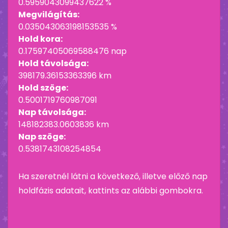
0.5959043099437622 %
Megvilágítás:
0.035043063198153535 %
Hold kora:
0.17597405069588476 nap
Hold távolsága:
398179.36153363396 km
Hold szöge:
0.5001719760987091
Nap távolsága:
148182383.0603836 km
Nap szöge:
0.5381743108254854
Ha szeretnél látni a következő, illetve előző nap
holdfázis adatait, kattints az alábbi gombokra.