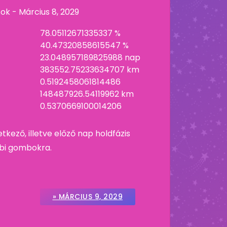
tok -
Március 8, 2029
78.05112671335337 %
40.47320858615547 %
23.048957189825988 nap
383552.75233634707 km
0.5192458061814486
148487926.54119962 km
0.5370669100014206
etkező, illetve előző nap holdfázis
ábbi gombokra.
» MÁRCIUS 9, 2029