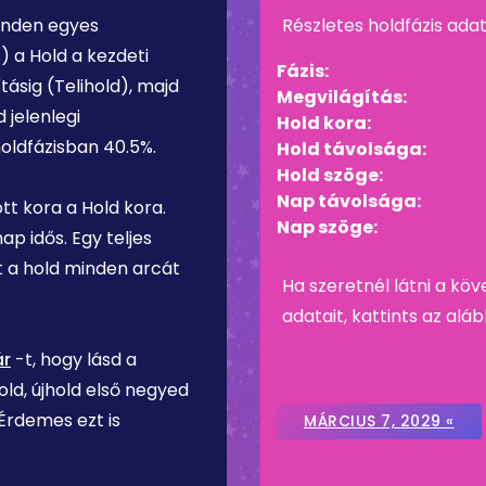
Minden egyes
Részletes holdfázis ada
) a Hold a kezdeti
Fázis:
tásig (Telihold), majd
Megvilágítás:
 jelenlegi
Hold kora:
holdfázisban
40.5%
.
Hold távolsága:
Hold szöge:
Nap távolsága:
t kora a Hold kora.
Nap szöge:
nap
idős. Egy teljes
tt a hold minden arcát
Ha szeretnél látni a köv
adatait, kattints az al
ár
-t, hogy lásd a
ld, újhold első negyed
 Érdemes ezt is
MÁRCIUS 7, 2029 «