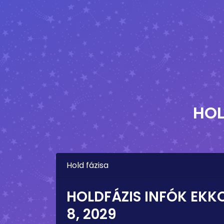
HOL
Hold fázisa
HOLDFÁZIS INFÓK EKK
8, 2029