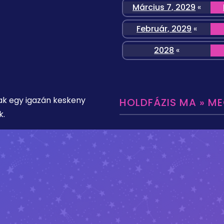
Március 7, 2029
«
Február, 2029
«
2028
«
ak egy igazán keskeny
HOLDFÁZIS MA » M
k.