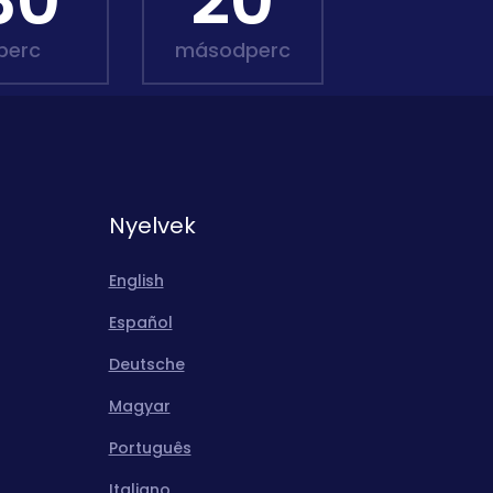
30
18
perc
másodperc
Nyelvek
English
Español
Deutsche
Magyar
Português
Italiano