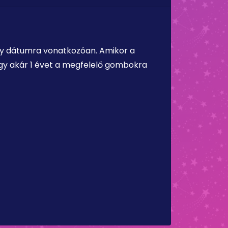
ely dátumra vonatkozóan. Amikor a
vagy akár 1 évet a megfelelő gombokra