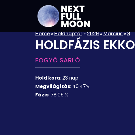
Home
»
Holdnaptár
»
2029
»
Március
»
8
HOLDFÁZIS EKKO
FOGYÓ SARLÓ
Hold kora
:
23 nap
Megvilágítás
:
40.47%
Fázis
:
78.05 %