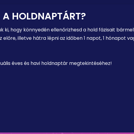
 A HOLDNAPTÁRT?
uk ki, hogy könnyedén ellenőrizhesd a hold fázisait bárm
előre, illetve hátra lépni az időben 1 napot, 1 hónapot 
ktuális éves és havi holdnaptár megtekintéséhez!