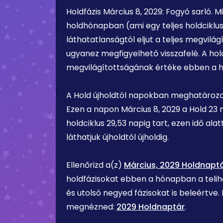
Holdfázis
Március 8, 2029
:
Fogyó sarló
. 
holdhónapban (ami egy teljes holdciklus
láthatatlanságtól eljut a teljes megvilágí
ugyanez megfigyelhető visszafelé. A hold
megvilágítottságának értéke ebben a 
A Hold újholdtól napokban meghatározot
Ezen a napon
Március 8, 2029
a Hold
23 
holdciklus 29,53 napig tart, ezen idő ala
láthatjuk újholdtól újholdig.
Ellenőrizd a(z)
Március, 2029 Holdnapt
holdfázisokat ebben a hónapban a teliho
és utolsó negyed fázisokat is beleértve.
megnézned:
2029 Holdnaptár
.