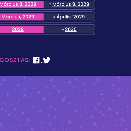
Március 8, 2029
»
Március 9, 2029
Március, 2029
»
Április, 2029
2029
»
2030
EGOSZTÁS: