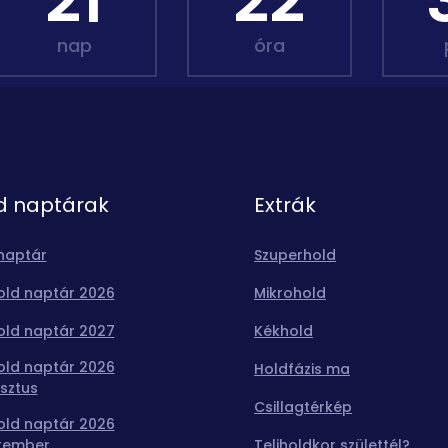
21
22
nap
óra
d naptárak
Extrák
naptár
Szuperhold
old naptár 2026
Mikrohold
old naptár 2027
Kékhold
old naptár 2026
Holdfázis ma
sztus
Csillagtérkép
old naptár 2026
tember
Teliholdkor születtél?