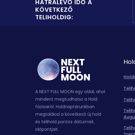
HÁTRALÉVŐ IDŐ A
KÖVETKEZŐ
TELIHOLDIG:
Hol
Hold
Telih
A NEXT FULL MOON egy oldal, ahol
mindent megtudhatsz a Hold
Telih
fázisairól. Holdnaptárunkban
Telih
megtalálod a következő új hold
Augu
és telihold pontos dátumait,
Telih
időpontjait.
Szep