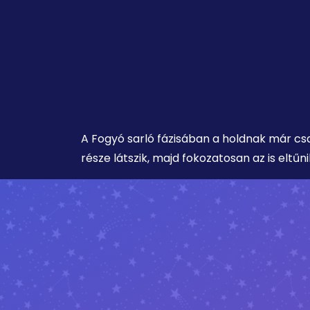
A Fogyó sarló fázisában a holdnak már cs
része látszik, majd fokozatosan az is eltűni