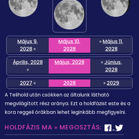
Május 9,
Május 10,
»
Május 11,
2028
«
2028
2028
Április, 2028
Május, 2028
»
Június,
«
2028
2027
«
2028
»
2029
A Telihold után csökken az általunk látható
megvilágított rész aránya. Ezt a holdfázist este és a
kora reggeli órákban lehet leginkább megfigyelni.
HOLDFÁZIS MA » MEGOSZTÁS: