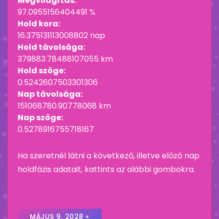
Megvilágítás:
97.0955156404491 %
Hold kora:
16.375131113008802 nap
Hold távolsága:
379883.78488107055 km
Hold szöge:
0.5242607503301306
Nap távolsága:
151068780.90778068 km
Nap szöge:
0.5278916755718167
Ha szeretnél látni a következő, illetve előző nap
holdfázis adatait, kattints az alábbi gombokra.
MÁJUS 9, 2028 «