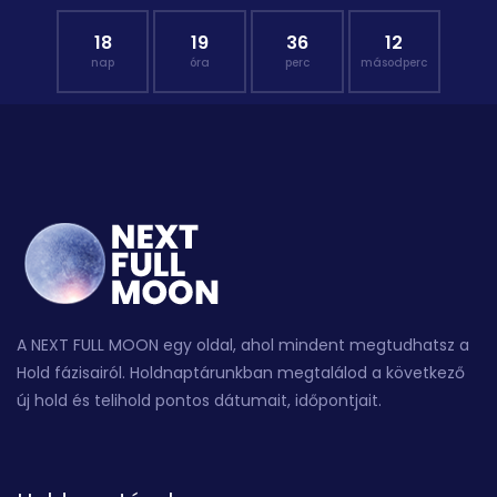
18
19
36
11
nap
óra
perc
másodperc
A NEXT FULL MOON egy oldal, ahol mindent megtudhatsz a
Hold fázisairól. Holdnaptárunkban megtalálod a következő
új hold és telihold pontos dátumait, időpontjait.