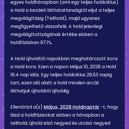
egyes holdhónapban (ami egy teljes holdciklus)
a Hold a kezdeti láthatatlanságtól eljut a teljes
megvilágításig (Telihold), majd ugyanez
megfigyelhető visszafelé. A hold jelenlegi
megvilágítottságának értéke ebben a
holdfázisban
97.1%
.
A Hold újholdtól napokban meghatározott kora
a Hold kora. Ezen a napon
Május 10, 2028
a Hold
16.4 nap
idős. Egy teljes holdciklus 29,53 napig
tart, ezen idő alatt a hold minden arcát
láthatjuk újholdtól újholdig.
Ellenőrizd a(z)
Május, 2028 Holdnaptár
-t, hogy
lásd a holdfázisokat ebben a hónapban a
telihold, újhold első negyed és utolsó negyed