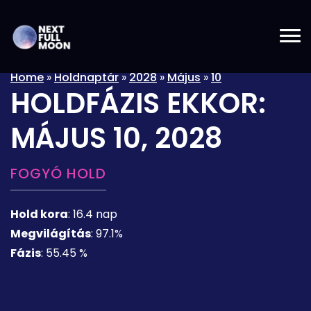
Home
»
Holdnaptár
»
2028
»
Május
»
10
HOLDFÁZIS EKKOR:
MÁJUS 10, 2028
FOGYÓ HOLD
Hold kora
:
16.4 nap
Megvilágítás
:
97.1%
Fázis
:
55.45 %