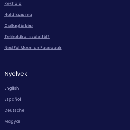
Kékhold
Holdfázis ma
Csillagtérkép
Teliholdkor születtél?
NextFullMoon on Facebook
Nyelvek
English
Español
Deutsche
Magyar