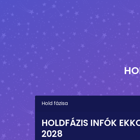
HO
Hold fázisa
HOLDFÁZIS INFÓK EKK
2028