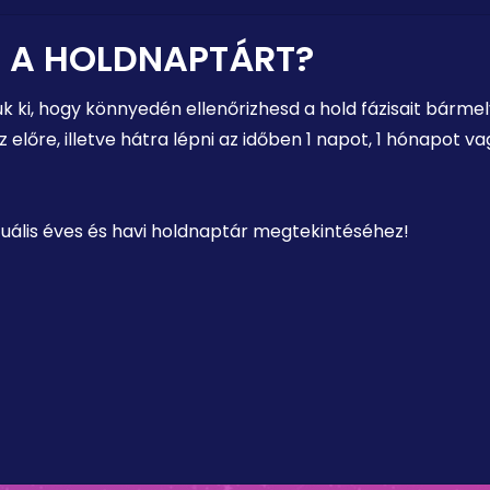
 A HOLDNAPTÁRT?
uk ki, hogy könnyedén ellenőrizhesd a hold fázisait bárm
előre, illetve hátra lépni az időben 1 napot, 1 hónapot 
ktuális éves és havi holdnaptár megtekintéséhez!