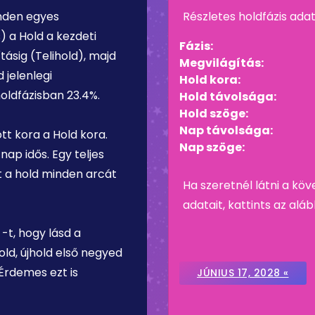
inden egyes
Részletes holdfázis ada
) a Hold a kezdeti
Fázis:
tásig (Telihold), majd
Megvilágítás:
 jelenlegi
Hold kora:
holdfázisban
23.4%
.
Hold távolsága:
Hold szöge:
Nap távolsága:
t kora a Hold kora.
Nap szöge:
 nap
idős. Egy teljes
tt a hold minden arcát
Ha szeretnél látni a köv
adatait, kattints az al
-t, hogy lásd a
ld, újhold első negyed
 Érdemes ezt is
JÚNIUS 17, 2028 «