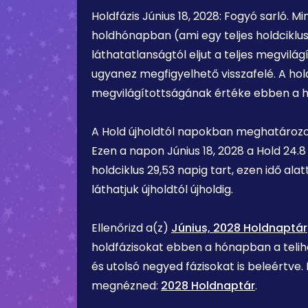
Holdfázis
Június 18, 2028
:
Fogyó sarló
. M
holdhónapban (ami egy teljes holdciklus
láthatatlanságtól eljut a teljes megvilágí
ugyanez megfigyelhető visszafelé. A hold
megvilágítottságának értéke ebben a 
A Hold újholdtól napokban meghatározot
Ezen a napon
Június 18, 2028
a Hold
24.8
holdciklus 29,53 napig tart, ezen idő ala
láthatjuk újholdtól újholdig.
Ellenőrizd a(z)
Június, 2028 Holdnaptár
holdfázisokat ebben a hónapban a teliho
és utolsó negyed fázisokat is beleértve.
megnézned:
2028 Holdnaptár
.