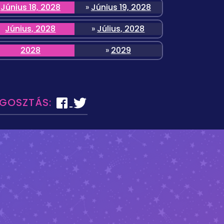
Június 18, 2028
»
Június 19, 2028
Június, 2028
»
Július, 2028
2028
»
2029
EGOSZTÁS: