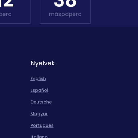
12
36
perc
másodperc
Nyelvek
English
Español
Deutsche
Magyar
Português
Italiano