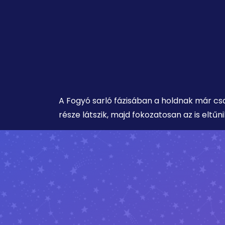
A Fogyó sarló fázisában a holdnak már cs
része látszik, majd fokozatosan az is eltűni