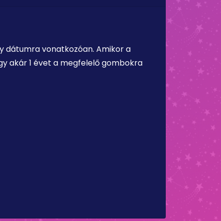
ely dátumra vonatkozóan. Amikor a
vagy akár 1 évet a megfelelő gombokra