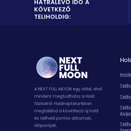
HÁTRALÉVŐ IDŐ A
KÖVETKEZŐ
TELIHOLDIG:
Hol
Hold
Telih
A NEXT FULL MOON egy oldal, ahol
mindent megtudhatsz a Hold
Telih
fázisairól. Holdnaptárunkban
Telih
megtalálod a következő új hold
Augu
és telihold pontos dátumait,
Telih
időpontjait.
Szep