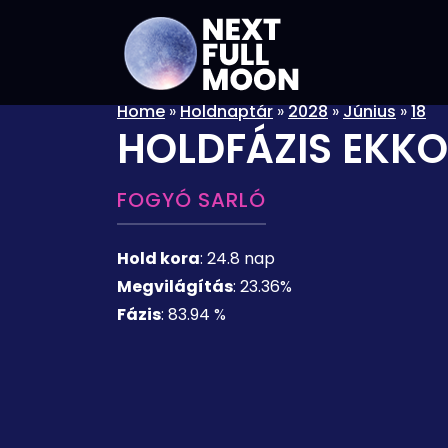
Home
»
Holdnaptár
»
2028
»
Június
»
18
HOLDFÁZIS EKKO
FOGYÓ SARLÓ
Hold kora
:
24.8 nap
Megvilágítás
:
23.36%
Fázis
:
83.94 %