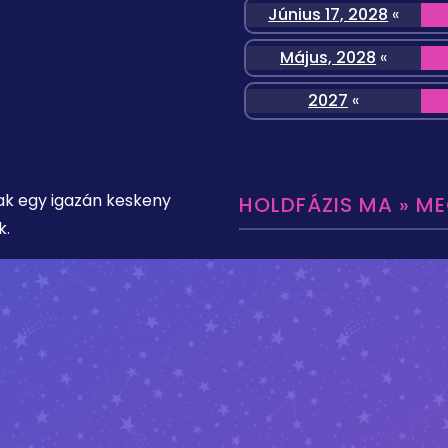
Június 17, 2028
«
Május, 2028
«
2027
«
ak egy igazán keskeny
HOLDFÁZIS MA » M
k.