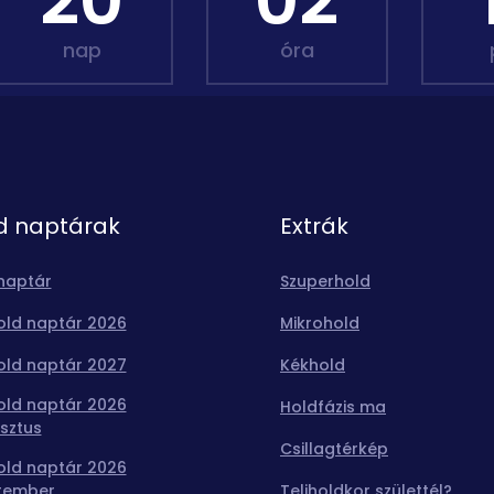
20
02
nap
óra
d naptárak
Extrák
naptár
Szuperhold
old naptár 2026
Mikrohold
old naptár 2027
Kékhold
old naptár 2026
Holdfázis ma
sztus
Csillagtérkép
old naptár 2026
tember
Teliholdkor születtél?