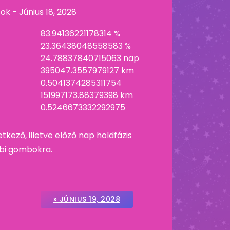
tok -
Június 18, 2028
83.94136221178314 %
23.36438048558583 %
24.78837840715063 nap
395047.3557979127 km
0.5041374285311754
151997173.88379398 km
0.5246673332292975
etkező, illetve előző nap holdfázis
ábbi gombokra.
» JÚNIUS 19, 2028