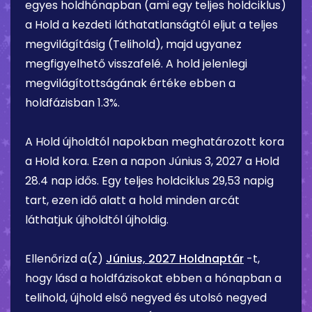
egyes holdhónapban (ami egy teljes holdciklus)
a Hold a kezdeti láthatatlanságtól eljut a teljes
megvilágításig (Telihold), majd ugyanez
megfigyelhető visszafelé. A hold jelenlegi
megvilágítottságának értéke ebben a
holdfázisban
1.3%
.
A Hold újholdtól napokban meghatározott kora
a Hold kora. Ezen a napon
Június 3, 2027
a Hold
28.4 nap
idős. Egy teljes holdciklus 29,53 napig
tart, ezen idő alatt a hold minden arcát
láthatjuk újholdtól újholdig.
Ellenőrizd a(z)
Június, 2027 Holdnaptár
-t,
hogy lásd a holdfázisokat ebben a hónapban a
telihold, újhold első negyed és utolsó negyed