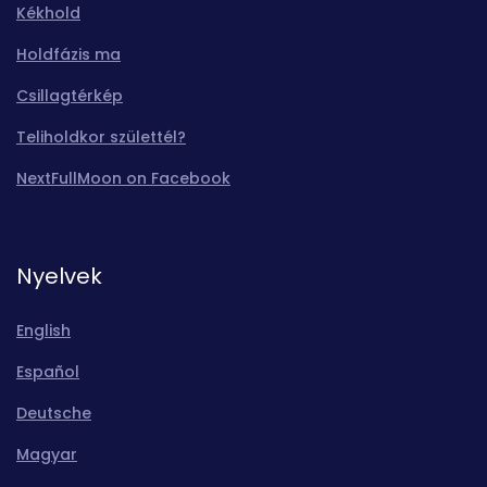
Kékhold
Holdfázis ma
Csillagtérkép
Teliholdkor születtél?
NextFullMoon on Facebook
Nyelvek
English
Español
Deutsche
Magyar