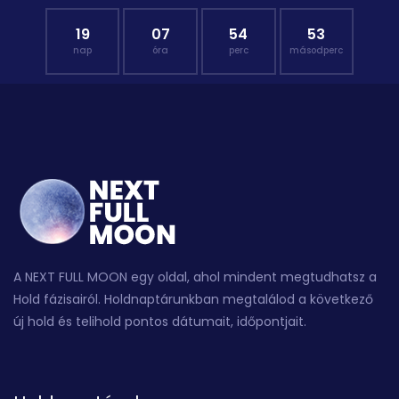
19
07
54
52
nap
óra
perc
másodperc
A NEXT FULL MOON egy oldal, ahol mindent megtudhatsz a
Hold fázisairól. Holdnaptárunkban megtalálod a következő
új hold és telihold pontos dátumait, időpontjait.