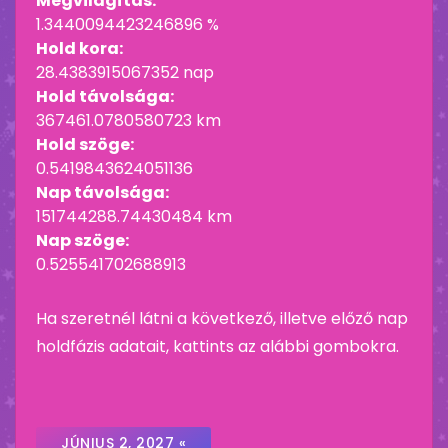
Megvilágítás:
1.3440094423246896 %
Hold kora:
28.4383915067352 nap
Hold távolsága:
367461.0780580723 km
Hold szöge:
0.5419843624051136
Nap távolsága:
151744288.74430484 km
Nap szöge:
0.525541702688913
Ha szeretnél látni a következő, illetve előző nap
holdfázis adatait, kattints az alábbi gombokra.
JÚNIUS 2, 2027 «