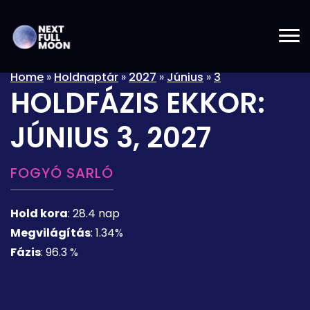
Home
»
Holdnaptár
»
2027
»
Június
»
3
HOLDFÁZIS EKKOR:
JÚNIUS 3, 2027
FOGYÓ SARLÓ
Hold kora
:
28.4 nap
Megvilágítás
:
1.34%
Fázis
:
96.3 %