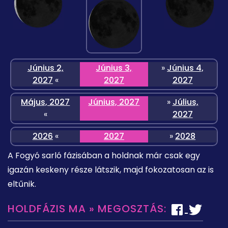
Június 2,
Június 3,
»
Június 4,
2027
«
2027
2027
Május, 2027
Június, 2027
»
Július,
«
2027
2026
«
2027
»
2028
A Fogyó sarló fázisában a holdnak már csak egy
igazán keskeny része látszik, majd fokozatosan az is
eltűnik.
HOLDFÁZIS MA » MEGOSZTÁS: