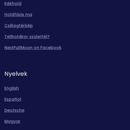
Kékhold
Holdfázis ma
Csillagtérkép
Teliholdkor születtél?
NextFullMoon on Facebook
Nyelvek
English
Español
Deutsche
Magyar