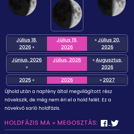
Július 18,
Július 19,
»
Július 20,
2026
«
2026
2026
Június, 2026
Július, 2026
»
Augusztus,
«
2026
2025
«
2026
»
2027
Újhold után a napfény által megvilágított rész
növekszik, de még nem éri el a hold felét. Ez a
növekvő sarló holdfázis.
HOLDFÁZIS MA » MEGOSZTÁS: