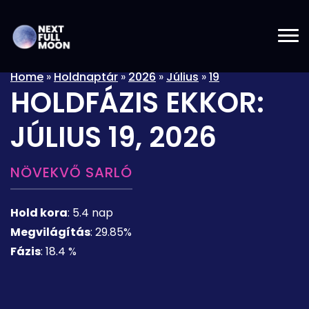
Home
»
Holdnaptár
»
2026
»
Július
»
19
HOLDFÁZIS EKKOR:
JÚLIUS 19, 2026
NÖVEKVŐ SARLÓ
Hold kora
:
5.4 nap
Megvilágítás
:
29.85%
Fázis
:
18.4 %