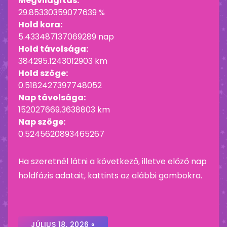
Megvilágítás:
29.85330359077639 %
Hold kora:
5.433487137069289 nap
Hold távolsága:
384295.1243012903 km
Hold szöge:
0.5182427397748052
Nap távolsága:
152027669.3638803 km
Nap szöge:
0.5245620893465267
Ha szeretnél látni a következő, illetve előző nap
holdfázis adatait, kattints az alábbi gombokra.
JÚLIUS 18, 2026 «