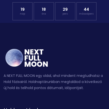
19
18
29
43
nap
óra
perc
másodperc
A NEXT FULL MOON egy oldal, ahol mindent megtudhatsz a
Hold fázisairól. Holdnaptárunkban megtalálod a következő
új hold és telihold pontos dátumait, időpontjait.