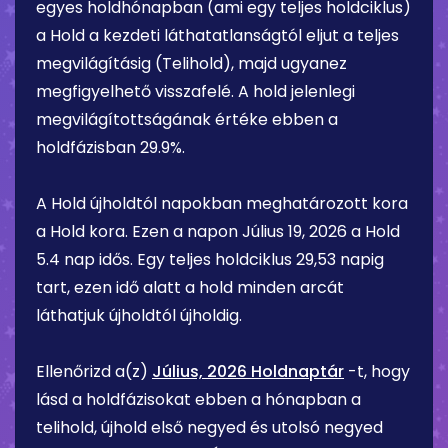
egyes holdhónapban (ami egy teljes holdciklus)
a Hold a kezdeti láthatatlanságtól eljut a teljes
megvilágításig (Telihold), majd ugyanez
megfigyelhető visszafelé. A hold jelenlegi
megvilágítottságának értéke ebben a
holdfázisban
29.9%
.
A Hold újholdtól napokban meghatározott kora
a Hold kora. Ezen a napon
Július 19, 2026
a Hold
5.4 nap
idős. Egy teljes holdciklus 29,53 napig
tart, ezen idő alatt a hold minden arcát
láthatjuk újholdtól újholdig.
Ellenőrizd a(z)
Július, 2026 Holdnaptár
-t, hogy
lásd a holdfázisokat ebben a hónapban a
telihold, újhold első negyed és utolsó negyed