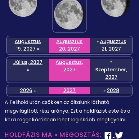
Augusztus
Augusztus
»
Augusztus
19, 2027
«
20, 2027
21, 2027
Július, 2027
Augusztus,
»
«
2027
Szeptember,
2027
2026
«
2027
»
2028
A Telihold után csökken az általunk látható
megvilágított rész aránya. Ezt a holdfázist este és a
kora reggeli órákban lehet leginkább megfigyelni.
HOLDFÁZIS MA » MEGOSZTÁS: