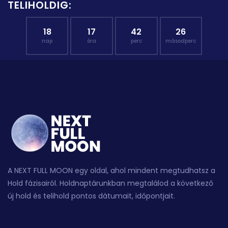
TELIHOLDIG:
18
17
42
25
nap
óra
perc
másodperc
A NEXT FULL MOON egy oldal, ahol mindent megtudhatsz a
Hold fázisairól. Holdnaptárunkban megtalálod a következő
új hold és telihold pontos dátumait, időpontjait.