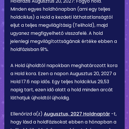
Holdfázis
Augusztus 20, 2027
:
Fogyó hold
.
Minden egyes holdhónapban (ami egy teljes
holdciklus) a Hold a kezdeti láthatatlanságtól
eljut a teljes megvilágításig (Telihold), majd
ugyanez megfigyelhető visszafelé. A hold
jelenlegi megvilágítottságának értéke ebben a
holdfázisban
91%
.
A Hold újholdtól napokban meghatározott kora
a Hold kora. Ezen a napon
Augusztus 20, 2027
a
Hold
17.6 nap
idős. Egy teljes holdciklus 29,53
napig tart, ezen idő alatt a hold minden arcát
láthatjuk újholdtól újholdig.
Ellenőrizd a(z)
Augusztus, 2027 Holdnaptár
-t,
hogy lásd a holdfázisokat ebben a hónapban a