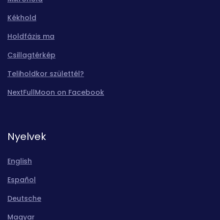
Kékhold
Holdfázis ma
Csillagtérkép
Teliholdkor születtél?
NextFullMoon on Facebook
Nyelvek
English
Español
Deutsche
Magyar