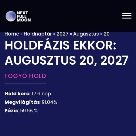
Home
»
Holdnaptár
»
2027
»
Augusztus
»
20
HOLDFÁZIS EKKOR:
AUGUSZTUS 20, 2027
FOGYÓ HOLD
Hold kora
:
17.6 nap
Megvilágítás
:
91.04%
Fázis
:
59.68 %