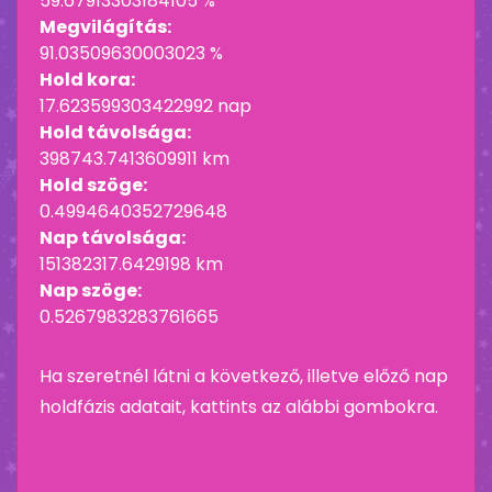
59.67913303184105 %
Megvilágítás:
91.03509630003023 %
Hold kora:
17.623599303422992 nap
Hold távolsága:
398743.7413609911 km
Hold szöge:
0.4994640352729648
Nap távolsága:
151382317.6429198 km
Nap szöge:
0.5267983283761665
Ha szeretnél látni a következő, illetve előző nap
holdfázis adatait, kattints az alábbi gombokra.