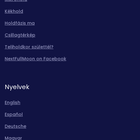
Kékhold
Holdfázis ma
Csillagtérkép
Teliholdkor születtél?
NextFullMoon on Facebook
Nyelvek
English
Español
Deutsche
Magyar