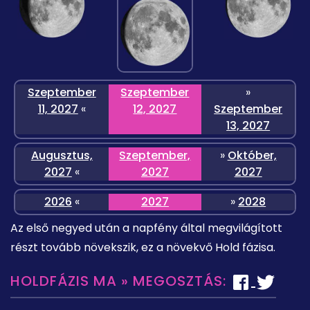
Szeptember
Szeptember
»
11, 2027
«
12, 2027
Szeptember
13, 2027
Augusztus,
Szeptember,
»
Október,
2027
«
2027
2027
2026
«
2027
»
2028
Az első negyed után a napfény által megvilágított
részt tovább növekszik, ez a növekvő Hold fázisa.
HOLDFÁZIS MA » MEGOSZTÁS: