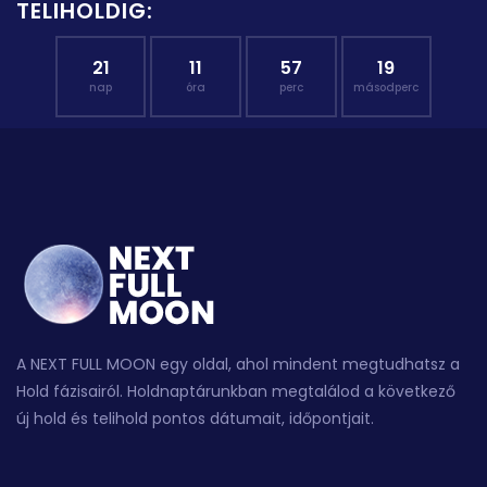
TELIHOLDIG:
21
11
57
18
nap
óra
perc
másodperc
A NEXT FULL MOON egy oldal, ahol mindent megtudhatsz a
Hold fázisairól. Holdnaptárunkban megtalálod a következő
új hold és telihold pontos dátumait, időpontjait.