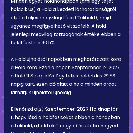
Minden egyes holdhónapban (ami egy teljes
holdciklus) a Hold a kezdeti láthatatlanságtól
eljut a teljes megvilágításig (Telihold), majd
ugyanez megfigyelhető visszafelé. A hold
jelenlegi megvilágítottságának értéke ebben a
holdfázisban
90.5%
.
A Hold újholdtól napokban meghatározott kora
a Hold kora. Ezen a napon
Szeptember 12, 2027
a Hold
11.8 nap
idős. Egy teljes holdciklus 29,53
napig tart, ezen idő alatt a hold minden arcát
láthatjuk újholdtól újholdig.
Ellenőrizd a(z)
Szeptember, 2027 Holdnaptár
-
t, hogy lásd a holdfázisokat ebben a hónapban
a telihold, újhold első negyed és utolsó negyed