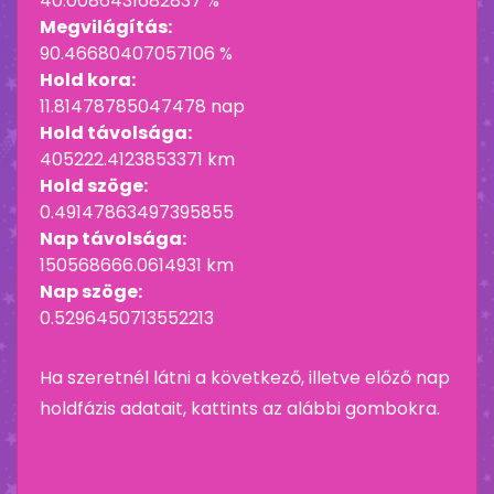
40.0086431682837 %
Megvilágítás:
90.46680407057106 %
Hold kora:
11.81478785047478 nap
Hold távolsága:
405222.4123853371 km
Hold szöge:
0.49147863497395855
Nap távolsága:
150568666.0614931 km
Nap szöge:
0.5296450713552213
Ha szeretnél látni a következő, illetve előző nap
holdfázis adatait, kattints az alábbi gombokra.