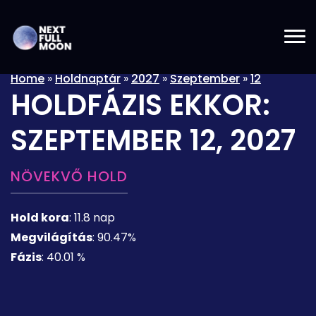
Home
»
Holdnaptár
»
2027
»
Szeptember
»
12
HOLDFÁZIS EKKOR:
SZEPTEMBER 12, 2027
NÖVEKVŐ HOLD
Hold kora
:
11.8 nap
Megvilágítás
:
90.47%
Fázis
:
40.01 %