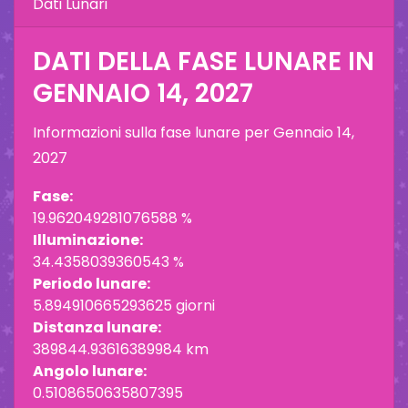
Dati Lunari
DATI DELLA FASE LUNARE IN
GENNAIO 14, 2027
Informazioni sulla fase lunare per
Gennaio 14,
2027
Fase:
19.962049281076588 %
Illuminazione:
34.4358039360543 %
Periodo lunare:
5.894910665293625 giorni
Distanza lunare:
389844.93616389984 km
Angolo lunare:
0.5108650635807395