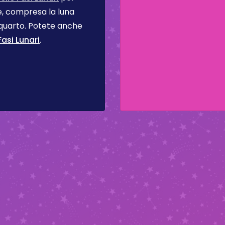
se, compresa la luna
 quarto. Potete anche
asi Lunari
.