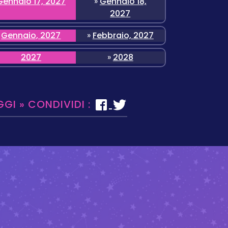
Gennaio 17, 2027
»
Gennaio 18,
2027
Gennaio, 2027
»
Febbraio, 2027
2027
»
2028
GGI » CONDIVIDI :