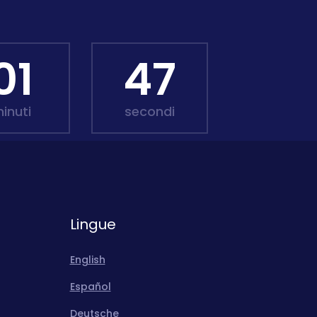
01
45
inuti
secondi
Lingue
English
Español
Deutsche