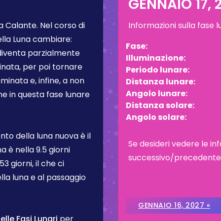
GENNAIO 17, 
a Calante
. Nel corso di
Informazioni sulla fase 
ella Luna cambiare:
Fase:
 diventa parzialmente
Illuminazione:
inata, per poi tornare
Periodo lunare:
inata e, infine, a non
Distanza lunare:
Angolo lunare:
one in questa fase lunare
Distanza solare:
Angolo solare:
to della luna nuova è il
Se desideri vedere le inf
na è nella
9.5 giorni
successivo/precedente, c
3 giorni, il che ci
lla luna e al passaggio
GENNAIO 16, 2027 «
lle Fasi Lunari
per