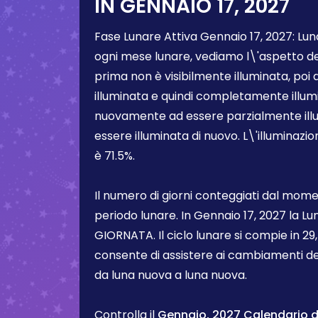
IN
GENNAIO 17, 2027
Fase Lunare Attiva
Gennaio 17, 2027
:
Lun
ogni mese lunare, vediamo l\'aspetto d
prima non è visibilmente illuminata, poi
illuminata e quindi completamente illum
nuovamente ad essere parzialmente illum
essere illuminata di nuovo. L\'illuminazi
è
71.5%
.
Il numero di giorni conteggiati dal momen
periodo lunare. In
Gennaio 17, 2027
la Lu
GIORNATA. Il ciclo lunare si compie in 29,5
consente di assistere ai cambiamenti de
da luna nuova a luna nuova.
Controlla il
Gennaio, 2027 Calendario de