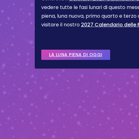
vedere tutte le fasi lunari di questo me
piena, luna nuova, primo quarto e terzo
visitare il nostro
2027 Calendario delle F
LA LUNA PIENA DI OGGI