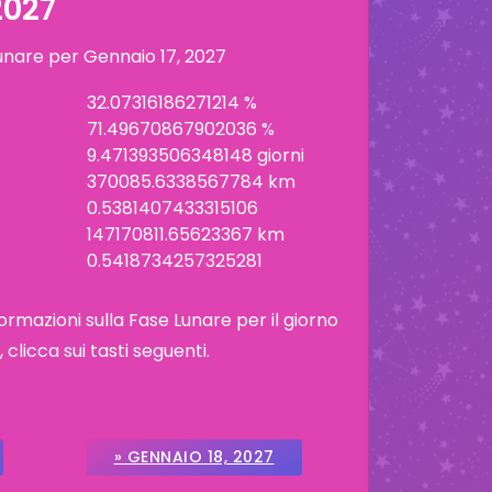
2027
lunare per
Gennaio 17, 2027
32.07316186271214 %
71.49670867902036 %
9.471393506348148 giorni
370085.6338567784 km
0.5381407433315106
147170811.65623367 km
0.5418734257325281
ormazioni sulla Fase Lunare per il giorno
licca sui tasti seguenti.
» GENNAIO 18, 2027