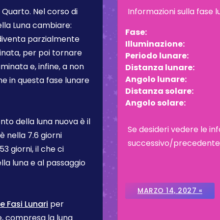
 Quarto
. Nel corso di
Informazioni sulla fase 
ella Luna cambiare:
Fase:
 diventa parzialmente
Illuminazione:
inata, per poi tornare
Periodo lunare:
inata e, infine, a non
Distanza lunare:
Angolo lunare:
one in questa fase lunare
Distanza solare:
Angolo solare:
to della luna nuova è il
Se desideri vedere le inf
 è nella
7.6 giorni
successivo/precedente, c
3 giorni, il che ci
lla luna e al passaggio
MARZO 14, 2027 «
e Fasi Lunari
per
se, compresa la luna