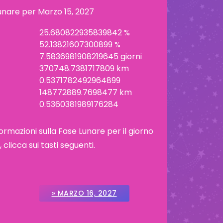
lunare per
Marzo 15, 2027
25.680822935839842 %
52.13821607300899 %
7.5836981908219645 giorni
370748.7381717809 km
0.5371782492964899
148772889.7698477 km
0.5360381989176284
ormazioni sulla Fase Lunare per il giorno
licca sui tasti seguenti.
» MARZO 16, 2027