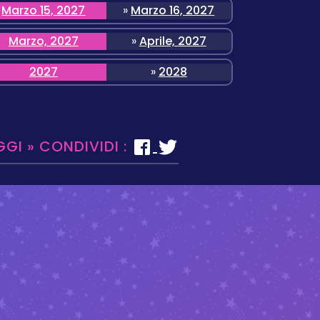
Marzo 15, 2027
»
Marzo 16, 2027
Marzo, 2027
»
Aprile, 2027
2027
»
2028
GGI » CONDIVIDI :