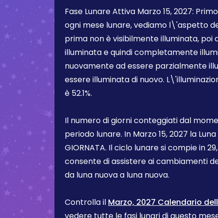
Fase Lunare Attiva
Marzo 15, 2027
:
Primo
ogni mese lunare, vediamo l\'aspetto d
prima non è visibilmente illuminata, poi
illuminata e quindi completamente illum
nuovamente ad essere parzialmente illum
essere illuminata di nuovo. L\'illuminazi
è
52.1%
.
Il numero di giorni conteggiati dal momen
periodo lunare. In
Marzo 15, 2027
la Luna
GIORNATA. Il ciclo lunare si compie in 29,5
consente di assistere ai cambiamenti de
da luna nuova a luna nuova.
Controlla il
Marzo, 2027 Calendario dell
vedere tutte le fasi lunari di questo me