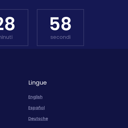
28
57
inuti
secondi
Lingue
English
Español
Deutsche