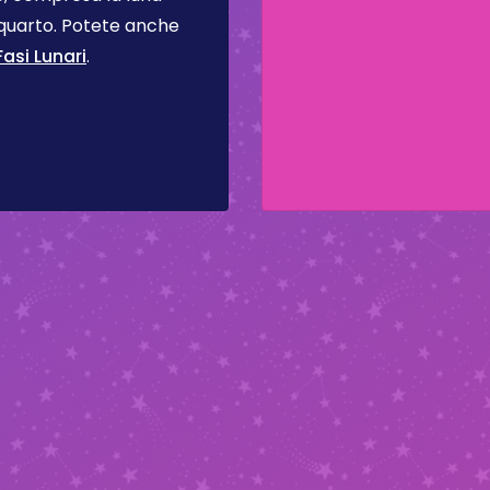
 quarto. Potete anche
asi Lunari
.