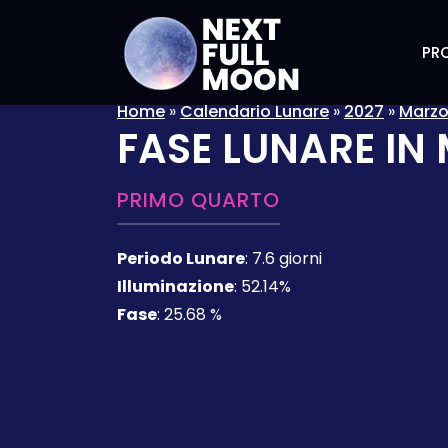
PRO
Home
»
Calendario Lunare
»
2027
»
Marz
FASE LUNARE IN
PRIMO QUARTO
Periodo Lunare
:
7.6 giorni
Illuminazione
:
52.14%
Fase
:
25.68 %