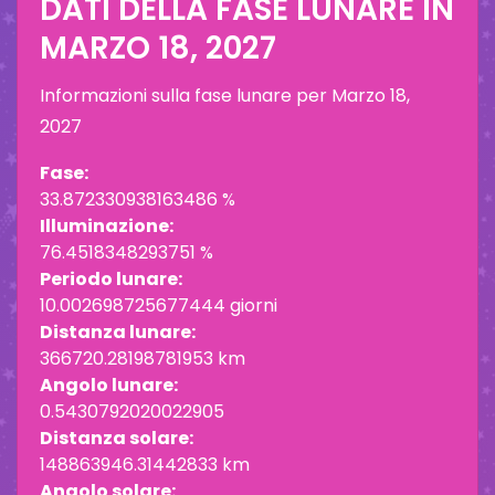
DATI DELLA FASE LUNARE IN
MARZO 18, 2027
Informazioni sulla fase lunare per
Marzo 18,
2027
Fase:
33.872330938163486 %
Illuminazione:
76.4518348293751 %
Periodo lunare:
10.002698725677444 giorni
Distanza lunare:
366720.28198781953 km
Angolo lunare:
0.5430792020022905
Distanza solare:
148863946.31442833 km
Angolo solare: