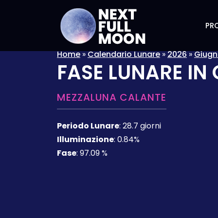
PRO
Home
»
Calendario Lunare
»
2026
»
Giug
FASE LUNARE IN
MEZZALUNA CALANTE
Periodo Lunare
:
28.7 giorni
Illuminazione
:
0.84%
Fase
:
97.09 %