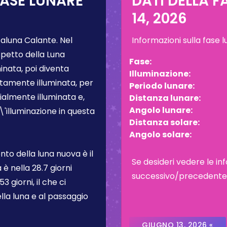
FASE LUNARE
DATI DELLA F
14, 2026
aluna Calante
. Nel
Informazioni sulla fase 
spetto della Luna
Fase:
inata, poi diventa
Illuminazione:
tamente illuminata, per
Periodo lunare:
almente illuminata e,
Distanza lunare:
Angolo lunare:
L\'illuminazione in questa
Distanza solare:
Angolo solare:
to della luna nuova è il
Se desideri vedere le inf
a è nella
28.7 giorni
successivo/precedente, c
3 giorni, il che ci
lla luna e al passaggio
GIUGNO 13, 2026 «