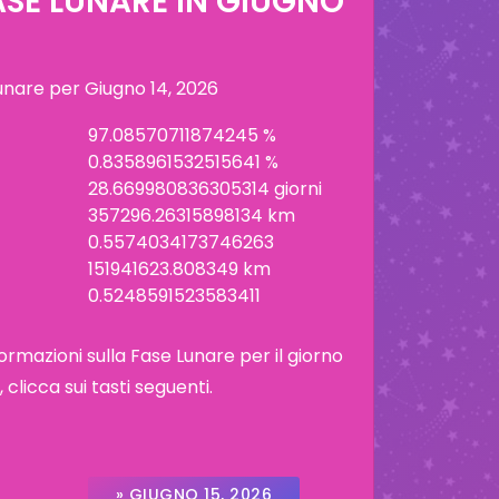
ASE LUNARE IN
GIUGNO
lunare per
Giugno 14, 2026
97.08570711874245 %
0.8358961532515641 %
28.669980836305314 giorni
357296.26315898134 km
0.5574034173746263
151941623.808349 km
0.5248591523583411
ormazioni sulla Fase Lunare per il giorno
licca sui tasti seguenti.
» GIUGNO 15, 2026