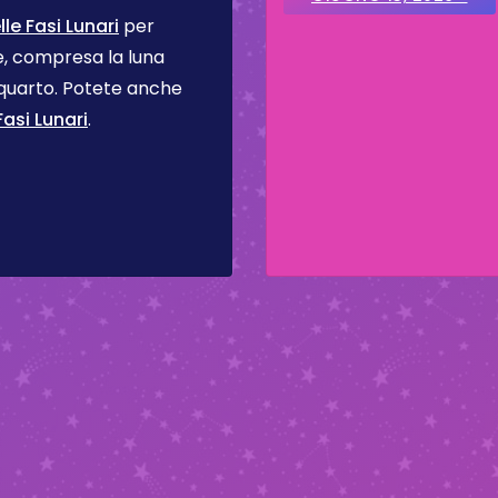
le Fasi Lunari
per
se, compresa la luna
 quarto. Potete anche
asi Lunari
.