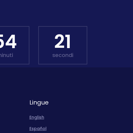
54
19
inuti
secondi
Lingue
English
Español