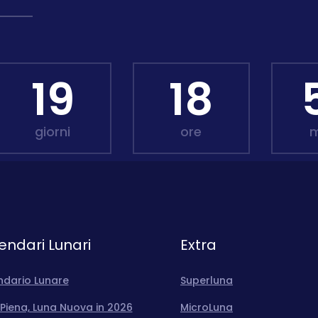
19
18
giorni
ore
m
endari Lunari
Extra
ndario Lunare
Superluna
Piena, Luna Nuova in 2026
MicroLuna