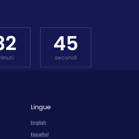
32
43
inuti
secondi
Lingue
English
Español