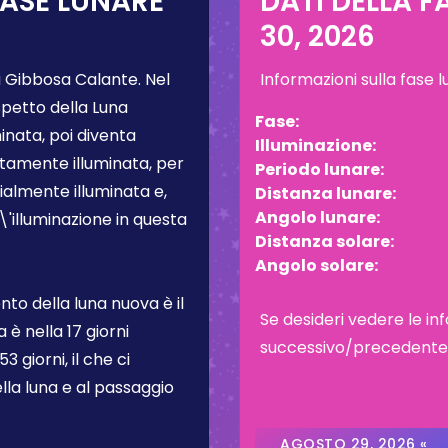
FASE LUNARE
DATI DELLA F
30, 2026
 Gibbosa Calante
. Nel
Informazioni sulla fase 
spetto della Luna
Fase:
inata, poi diventa
Illuminazione:
tamente illuminata, per
Periodo lunare:
almente illuminata e,
Distanza lunare:
Angolo lunare:
L\'illuminazione in questa
Distanza solare:
Angolo solare:
to della luna nuova è il
Se desideri vedere le inf
a è nella
17 giorni
successivo/precedente, c
3 giorni, il che ci
lla luna e al passaggio
AGOSTO 29, 2026 «