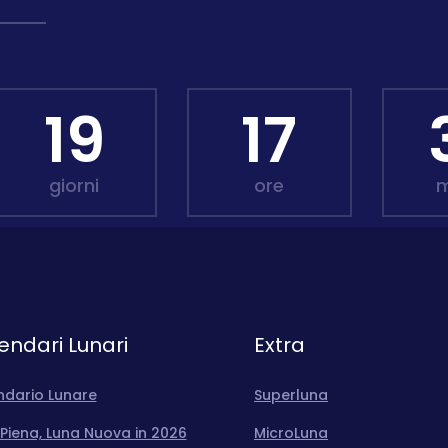
19
17
giorni
ore
m
endari Lunari
Extra
ndario Lunare
Superluna
Piena, Luna Nuova in 2026
MicroLuna