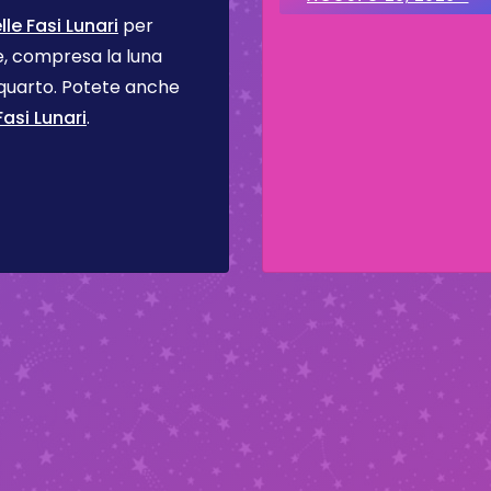
le Fasi Lunari
per
se, compresa la luna
 quarto. Potete anche
asi Lunari
.