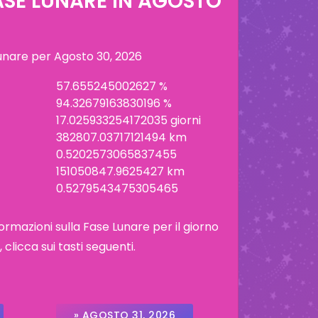
ASE LUNARE IN
AGOSTO
lunare per
Agosto 30, 2026
57.655245002627 %
94.32679163830196 %
17.025933254172035 giorni
382807.03717121494 km
0.5202573065837455
151050847.9625427 km
0.5279543475305465
ormazioni sulla Fase Lunare per il giorno
licca sui tasti seguenti.
» AGOSTO 31, 2026