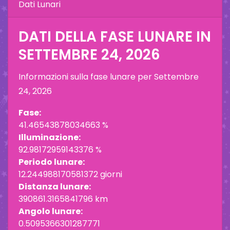
Dati Lunari
DATI DELLA FASE LUNARE IN
SETTEMBRE 24, 2026
Informazioni sulla fase lunare per
Settembre
24, 2026
Fase:
41.46543878034663 %
Illuminazione:
92.98172959143376 %
Periodo lunare:
12.244988170581372 giorni
Distanza lunare:
390861.3165841796 km
Angolo lunare:
0.5095366301287771