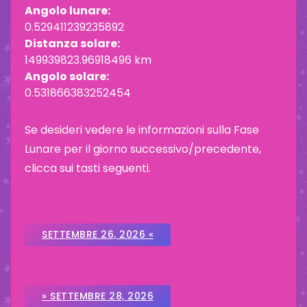
Angolo lunare:
0.529411239235892
Distanza solare:
149939823.96918496 km
Angolo solare:
0.531866383252454
Se desideri vedere le informazioni sulla Fase
Lunare per il giorno successivo/precedente,
clicca sui tasti seguenti.
SETTEMBRE 26, 2026 «
» SETTEMBRE 28, 2026