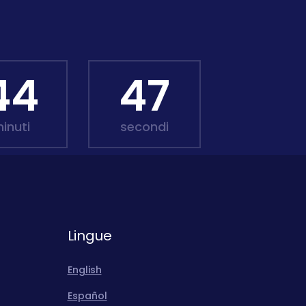
44
46
inuti
secondi
Lingue
English
Español