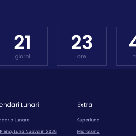
21
23
giorni
ore
m
endari Lunari
Extra
ndario Lunare
Superluna
Piena, Luna Nuova in 2026
MicroLuna