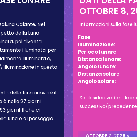
FASE LUNARE
DATI DELLA F
OTTOBRE 8, 2
zaluna Calante
. Nel
Informazioni sulla fase 
spetto della Luna
Fase:
inata, poi diventa
Illuminazione:
tamente illuminata, per
Periodo lunare:
almente illuminata e,
Distanza lunare:
Angolo lunare:
L\'illuminazione in questa
Distanza solare:
Angolo solare:
to della luna nuova è il
Se desideri vedere le inf
a è nella
27 giorni
successivo/precedente, c
3 giorni, il che ci
lla luna e al passaggio
OTTOBRE 7, 2026 «