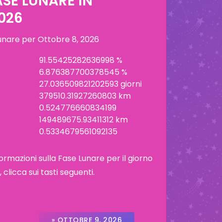
ASE LUNARE IN
026
lunare per
Ottobre 8, 2026
91.55425282636998 %
6.876387700378545 %
27.036509821202593 giorni
379510.31927260803 km
0.524776660834199
149489675.93411312 km
0.5334679561092135
ormazioni sulla Fase Lunare per il giorno
licca sui tasti seguenti.
» OTTOBRE 9, 2026