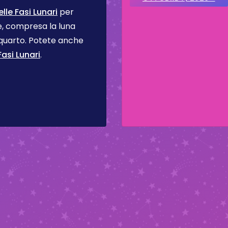
le Fasi Lunari
per
se, compresa la luna
 quarto. Potete anche
asi Lunari
.