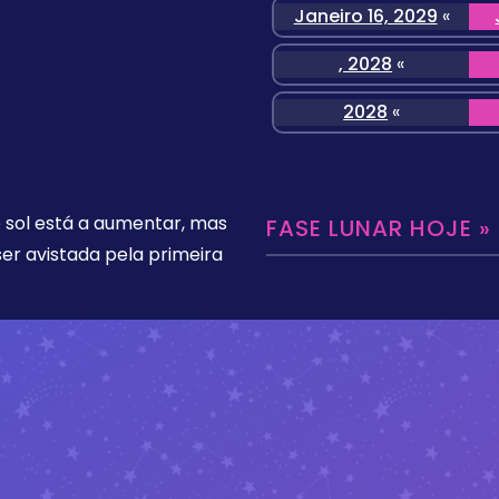
Janeiro 16, 2029
«
, 2028
«
2028
«
o sol está a aumentar, mas
FASE LUNAR HOJE »
er avistada pela primeira