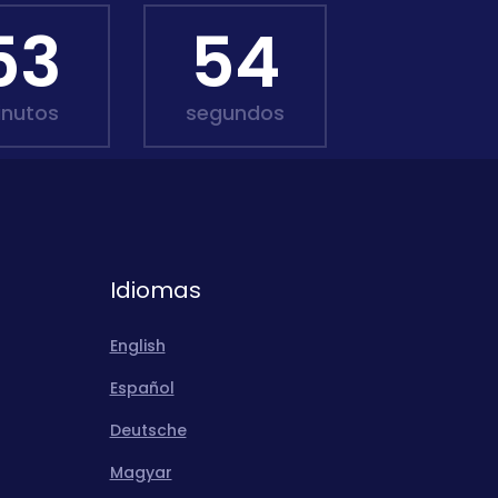
53
53
inutos
segundos
Idiomas
English
Español
Deutsche
Magyar