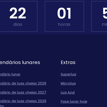
22
01
dias
horas
m
endários lunares
Extras
ndário lunar
Superlua
ndário de luas cheias 2026
Microlua
ndário de luas cheias 2027
Lua Azul
ndário de luas cheias 2026
Fase lunar hoje
to