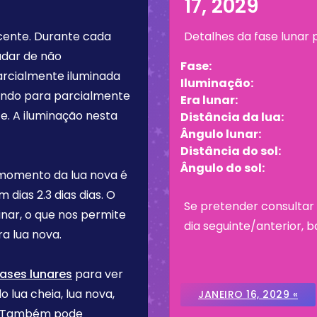
17, 2029
cente
. Durante cada
Detalhes da fase lunar
udar de não
Fase:
arcialmente iluminada
Iluminação:
tando para parcialmente
Era lunar:
e. A iluminação nesta
Distância da lua:
Ângulo lunar:
Distância do sol:
Ângulo do sol:
 momento da lua nova é
em dias
2.3 dias
dias. O
Se pretender consultar 
inar, o que nos permite
dia seguinte/anterior, b
a lua nova.
fases lunares
para ver
o lua cheia, lua nova,
JANEIRO 16, 2029 «
re. Também pode