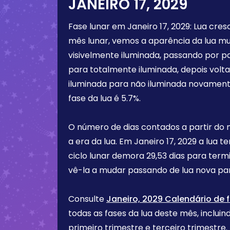
JANEIRO 17, 2029
Fase lunar em
Janeiro 17, 2029
:
Lua cres
mês lunar, vemos a aparência da lua m
visivelmente iluminada, passando por p
para totalmente iluminada, depois vol
iluminada para não iluminada novament
fase da lua é
5.7%
.
O número de dias contados a partir do
a era da lua. Em
Janeiro 17, 2029
a lua t
ciclo lunar demora 29,53 dias para term
vê-la a mudar passando de lua nova par
Consulte
Janeiro, 2029 Calendário de 
todas as fases da lua deste mês, incluind
primeiro trimestre e terceiro trimest