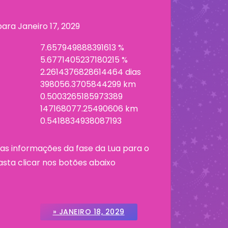
 para
Janeiro 17, 2029
7.657949888391613 %
5.6771405237180215 %
2.2614376828614464 dias
398056.3705844299 km
0.5003265185973389
147168077.25490606 km
0.5418834938087193
as informações da fase da Lua para o
asta clicar nos botões abaixo
» JANEIRO 18, 2029