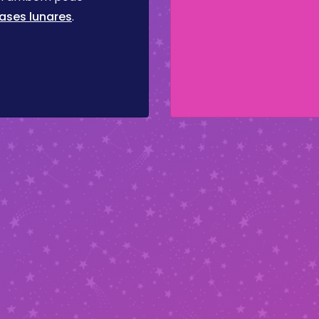
ases lunares
.