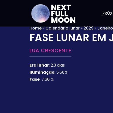
PRÓX
Home
»
Calendário lunar
»
2029
»
Janeiro
FASE LUNAR EM
LUA CRESCENTE
Era lunar
:
2.3 dias
Iluminação
:
5.68%
Fase
:
7.66 %