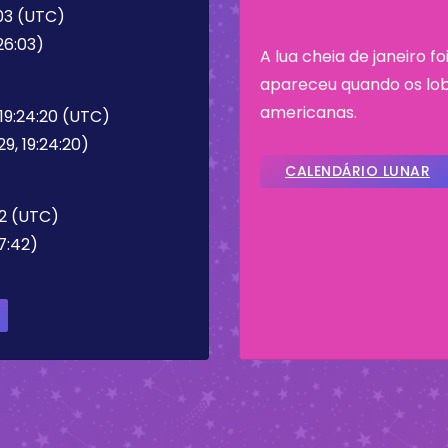
:03 (UTC)
26:03)
A lua cheia de janeiro f
apareceu quando os lob
americanas.
 19:24:20 (UTC)
9, 19:24:20)
CALENDÁRIO LUNAR
42 (UTC)
7:42)