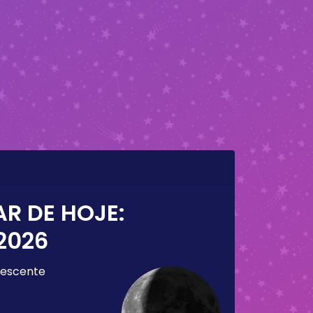
AR DE HOJE:
2026
escente