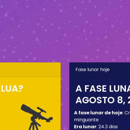
Fase lunar hoje
 LUA?
A FASE LUN
AGOSTO 8, 
A fase lunar de hoje
:
Cr
minguante
Era lunar
:
24.3 dias