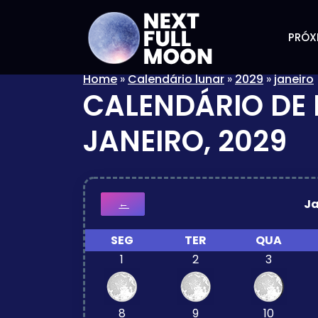
PRÓX
Home
»
Calendário lunar
»
2029
»
janeiro
CALENDÁRIO DE 
JANEIRO, 2029
Ja
←
SEG
TER
QUA
1
2
3
8
9
10