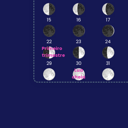
15
16
17
22
23
24
Primeiro
trimestre
29
30
31
Lua
cheia