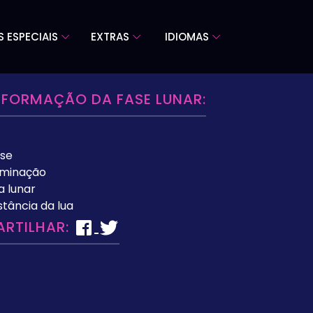
S ESPECIAIS
EXTRAS
IDIOMAS
NFORMAÇÃO DA FASE LUNAR:
se
uminação
a lunar
stância da lua
ARTILHAR: