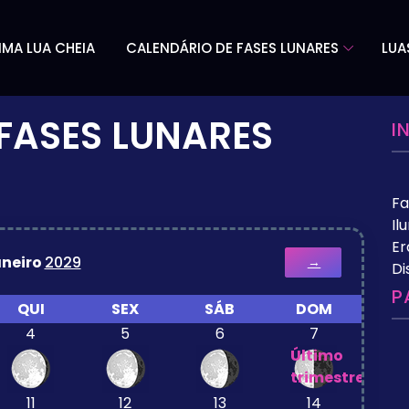
IMA LUA CHEIA
CALENDÁRIO DE FASES LUNARES
LUA
FASES LUNARES
I
Fa
Il
Er
neiro
2029
→
Di
P
QUI
SEX
SÁB
DOM
4
5
6
7
Último
trimestre
11
12
13
14