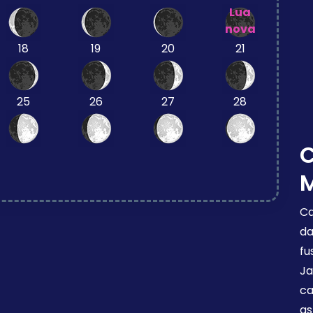
Lua
nova
18
19
20
21
25
26
27
28
Ca
da
fu
Ja
ca
as