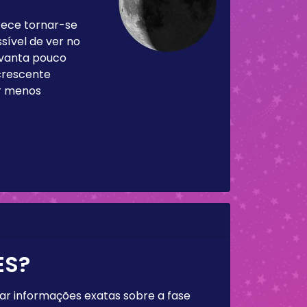
rece tornar-se
sível de ver no
levanta pouco
 crescente
ar menos
ES?
rar informações exatas sobre a fase