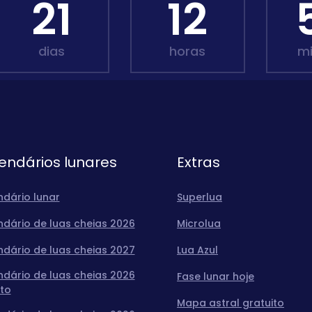
21
12
dias
horas
m
endários lunares
Extras
ndário lunar
Superlua
ndário de luas cheias 2026
Microlua
ndário de luas cheias 2027
Lua Azul
ndário de luas cheias 2026
Fase lunar hoje
to
Mapa astral gratuito