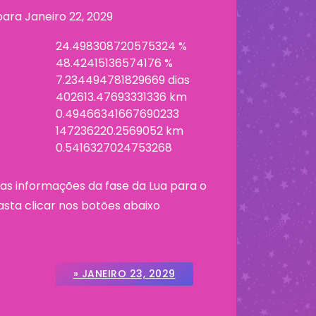
 para
Janeiro 22, 2029
24.498308720575324 %
48.42415136574176 %
7.234494781829669 dias
402613.47693331336 km
0.49466341667690233
147236220.2569052 km
0.5416327024753268
as informações da fase da Lua para o
asta clicar nos botões abaixo
» JANEIRO 23, 2029