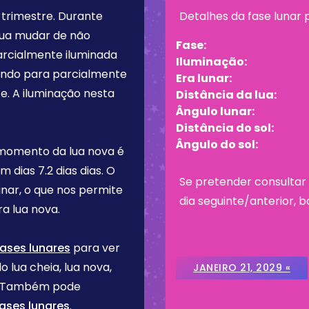
 trimestre
. Durante
Detalhes da fase lunar
lua mudar de não
Fase:
arcialmente iluminada
Iluminação:
tando para parcialmente
Era lunar:
e. A iluminação nesta
Distância da lua:
Ângulo lunar:
Distância do sol:
Ângulo do sol:
 momento da lua nova é
em dias
7.2 dias
dias. O
Se pretender consultar 
inar, o que nos permite
dia seguinte/anterior, b
a lua nova.
fases lunares
para ver
o lua cheia, lua nova,
JANEIRO 21, 2029 «
re. Também pode
ases lunares
.