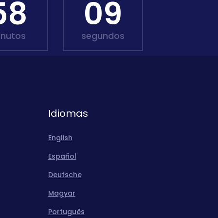
58
08
inutos
segundos
Idiomas
English
Español
Deutsche
Magyar
Português