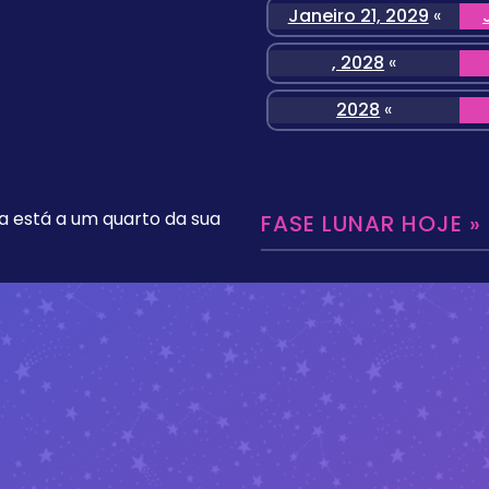
Janeiro 21, 2029
«
, 2028
«
2028
«
a está a um quarto da sua
FASE LUNAR HOJE »