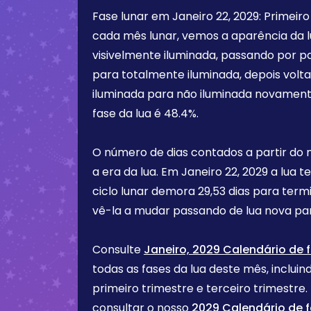
Fase lunar em
Janeiro 22, 2029
:
Primeiro
cada mês lunar, vemos a aparência da 
visivelmente iluminada, passando por p
para totalmente iluminada, depois vol
iluminada para não iluminada novament
fase da lua é
48.4%
.
O número de dias contados a partir do
a era da lua. Em
Janeiro 22, 2029
a lua t
ciclo lunar demora 29,53 dias para term
vê-la a mudar passando de lua nova par
Consulte
Janeiro, 2029 Calendário de 
todas as fases da lua deste mês, incluind
primeiro trimestre e terceiro trimest
consultar o nosso
2029 Calendário de f