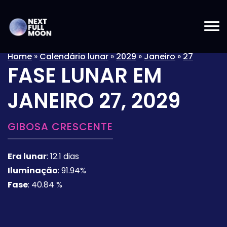
Home
»
Calendário lunar
»
2029
»
Janeiro
»
27
FASE LUNAR EM
JANEIRO 27, 2029
GIBOSA CRESCENTE
Era lunar
:
12.1 dias
Iluminação
:
91.94%
Fase
:
40.84 %