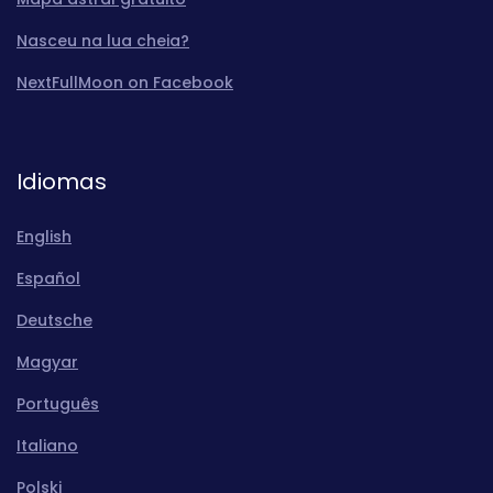
Nasceu na lua cheia?
NextFullMoon on Facebook
Idiomas
English
Español
Deutsche
Magyar
Português
Italiano
Polski