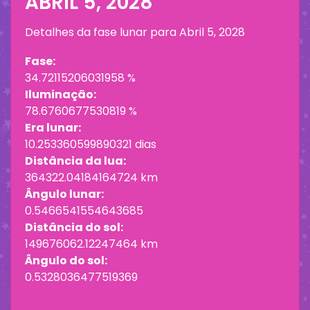
ABRIL 5, 2028
Detalhes da fase lunar para
Abril 5, 2028
Fase:
34.72115206031958 %
Iluminação:
78.6760677530819 %
Era lunar:
10.253360599890321 dias
Distância da lua:
364322.04184164724 km
Ângulo lunar:
0.5466541554643685
Distância do sol:
149676062.12247464 km
Ângulo do sol:
0.5328036477519369