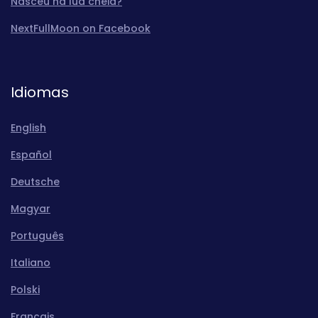
Nasceu na lua cheia?
NextFullMoon on Facebook
Idiomas
English
Español
Deutsche
Magyar
Português
Italiano
Polski
Français