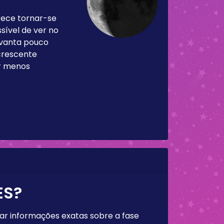
rece tornar-se
sível de ver no
levanta pouco
 crescente
ar menos
ES?
rar informações exatas sobre a fase