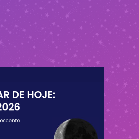
AR DE HOJE:
2026
escente