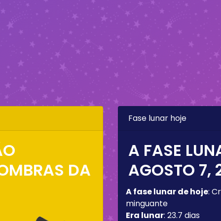
Fase lunar hoje
ÃO
A FASE LUN
SOMBRAS DA
AGOSTO 7, 
A fase lunar de hoje
:
Cr
minguante
Era lunar
:
23.7 dias