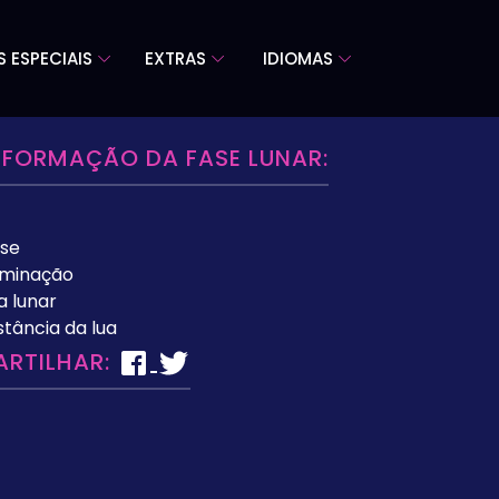
S ESPECIAIS
EXTRAS
IDIOMAS
NFORMAÇÃO DA FASE LUNAR:
se
uminação
a lunar
stância da lua
ARTILHAR: