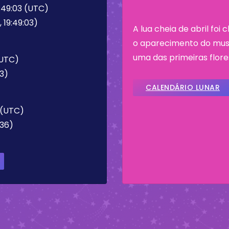
9:49:03 (UTC)
 19:49:03)
A lua cheia de abril fo
o aparecimento do musg
uma das primeiras flore
(UTC)
43)
CALENDÁRIO LUNAR
6 (UTC)
:36)