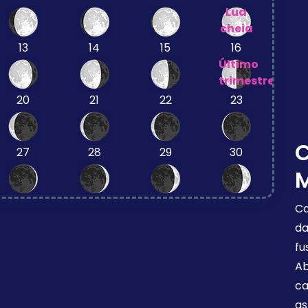
Lua
cheia
13
14
15
16
Último
trimestre
20
21
22
23
27
28
29
30
Ca
da
fu
Ab
ca
as