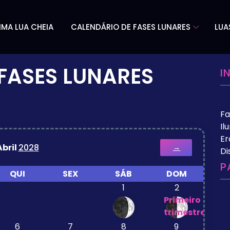
IMA LUA CHEIA
CALENDÁRIO DE FASES LUNARES
LUA
FASES LUNARES
I
Fa
Il
Er
Abril
2028
→
Di
P
QUI
SEX
SÁB
DOM
1
2
Primeiro
trimestre
6
7
8
9