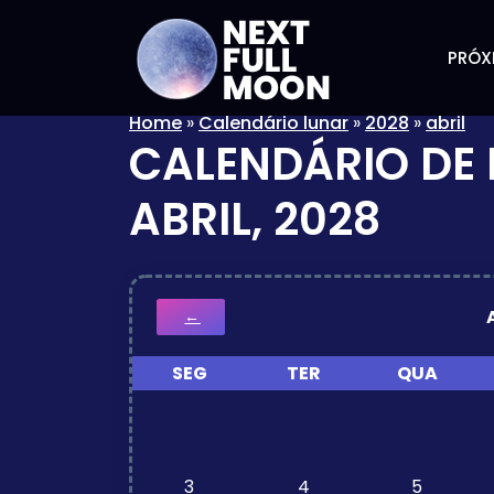
PRÓX
Home
»
Calendário lunar
»
2028
»
abril
CALENDÁRIO DE 
ABRIL, 2028
←
SEG
TER
QUA
3
4
5