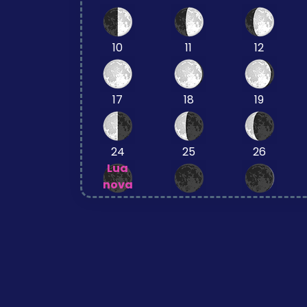
10
11
12
17
18
19
24
25
26
Lua
nova