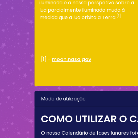
iluminada e a nossa perspetiva sobre a
lua parcialmente iluminada muda à
[1]
medida que a lua orbita a Terra.
[1] -
moon.nasa.gov
Modo de utilização
COMO UTILIZAR O C
O nosso Calendário de fases lunares foi