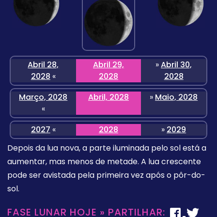
Abril 28,
Abril 29,
»
Abril 30,
2028
«
2028
2028
Março, 2028
Abril, 2028
»
Maio, 2028
«
2027
«
2028
»
2029
Depois da lua nova, a parte iluminada pelo sol está a
aumentar, mas menos de metade. A lua crescente
pode ser avistada pela primeira vez após o pôr-do-
sol.
FASE LUNAR HOJE » PARTILHAR: