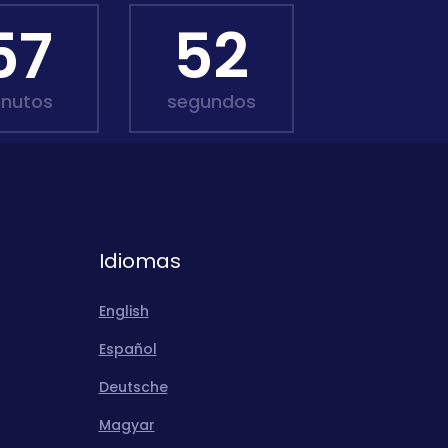
57
50
inutos
segundos
Idiomas
English
Español
Deutsche
Magyar