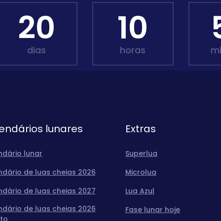
20
10
dias
horas
m
endários lunares
Extras
ndário lunar
Superlua
ndário de luas cheias 2026
Microlua
ndário de luas cheias 2027
Lua Azul
ndário de luas cheias 2026
Fase lunar hoje
to