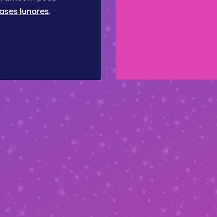
ases lunares
.