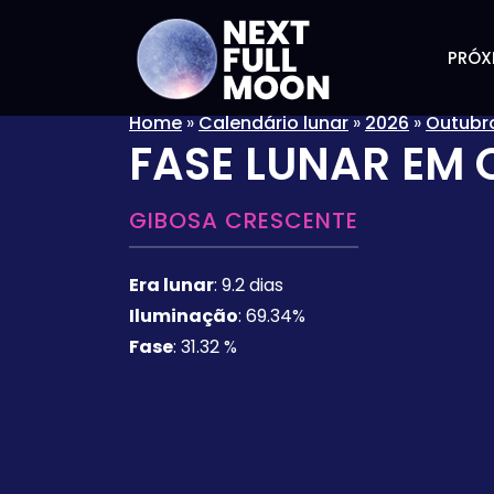
PRÓX
Home
»
Calendário lunar
»
2026
»
Outubr
FASE LUNAR EM
GIBOSA CRESCENTE
Era lunar
:
9.2 dias
Iluminação
:
69.34%
Fase
:
31.32 %