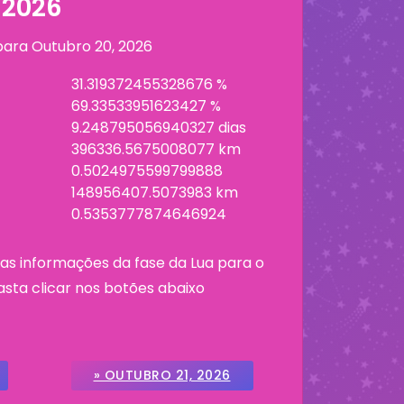
 2026
 para
Outubro 20, 2026
31.319372455328676 %
69.33533951623427 %
9.248795056940327 dias
396336.5675008077 km
0.5024975599799888
148956407.5073983 km
0.5353777874646924
as informações da fase da Lua para o
asta clicar nos botões abaixo
» OUTUBRO 21, 2026