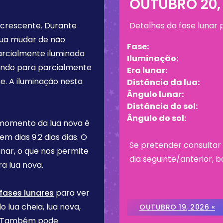
OUTUBRO 20,
 crescente
. Durante
Detalhes da fase lunar
lua mudar de não
Fase:
arcialmente iluminada
Iluminação:
tando para parcialmente
Era lunar:
e. A iluminação nesta
Distância da lua:
Ângulo lunar:
Distância do sol:
Ângulo do sol:
 momento da lua nova é
tem dias
9.2 dias
dias. O
Se pretender consultar 
inar, o que nos permite
dia seguinte/anterior, b
a lua nova.
fases lunares
para ver
o lua cheia, lua nova,
OUTUBRO 19, 2026 «
re. Também pode