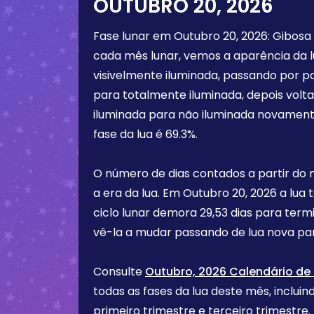
OUTUBRO 20, 2026
Fase lunar em
Outubro 20, 2026
:
Gibosa
cada mês lunar, vemos a aparência da 
visivelmente iluminada, passando por p
para totalmente iluminada, depois vol
iluminada para não iluminada novament
fase da lua é
69.3%
.
O número de dias contados a partir do
a era da lua. Em
Outubro 20, 2026
a lua 
ciclo lunar demora 29,53 dias para term
vê-la a mudar passando de lua nova par
Consulte
Outubro, 2026 Calendário de 
todas as fases da lua deste mês, incluind
primeiro trimestre e terceiro trimest