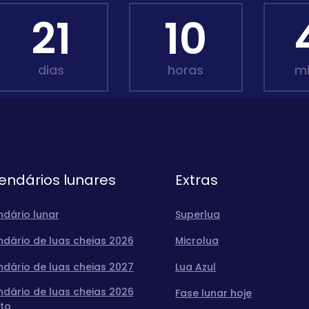
21
10
dias
horas
m
endários lunares
Extras
ndário lunar
Superlua
ndário de luas cheias 2026
Microlua
ndário de luas cheias 2027
Lua Azul
ndário de luas cheias 2026
Fase lunar hoje
to