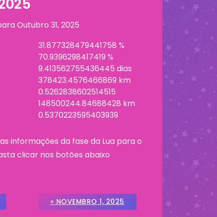
 2025
 para
Outubro 31, 2025
31.877328479441758 %
70.9396298417419 %
9.413562755436445 dias
378423.4576466869 km
0.5262838602514515
148500244.84688428 km
0.5370223595403939
as informações da fase da Lua para o
asta clicar nos botões abaixo
» NOVEMBRO 1, 2025