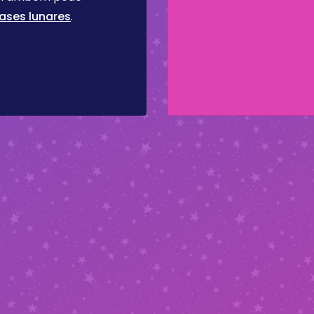
ases lunares
.