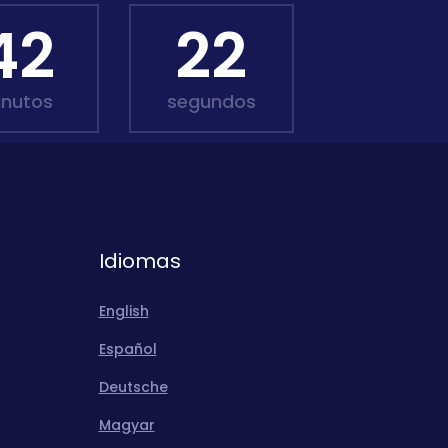
42
20
inutos
segundos
Idiomas
English
Español
Deutsche
Magyar