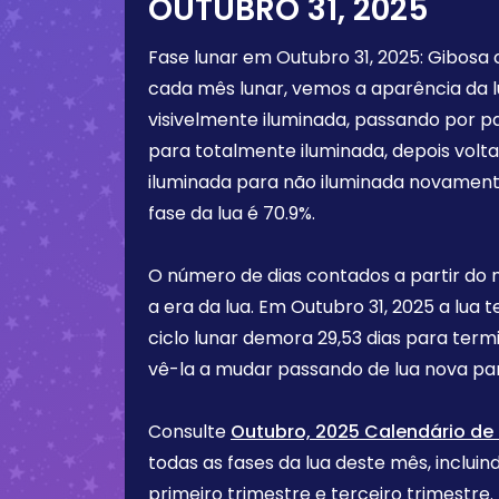
OUTUBRO 31, 2025
Fase lunar em
Outubro 31, 2025
:
Gibosa 
cada mês lunar, vemos a aparência da 
visivelmente iluminada, passando por p
para totalmente iluminada, depois vol
iluminada para não iluminada novament
fase da lua é
70.9%
.
O número de dias contados a partir do
a era da lua. Em
Outubro 31, 2025
a lua 
ciclo lunar demora 29,53 dias para term
vê-la a mudar passando de lua nova par
Consulte
Outubro, 2025 Calendário de 
todas as fases da lua deste mês, incluind
primeiro trimestre e terceiro trimest