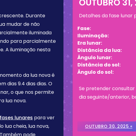
OUTUBRO 31,
crescente
. Durante
Detalhes da fase lunar
lua mudar de não
Fase:
arcialmente iluminada
Iluminação:
tando para parcialmente
Era lunar:
e. A iluminação nesta
Distância da lua:
Ângulo lunar:
Distância do sol:
Ângulo do sol:
 momento da lua nova é
tem dias
9.4 dias
dias. O
Se pretender consultar 
inar, o que nos permite
dia seguinte/anterior, b
a lua nova.
fases lunares
para ver
o lua cheia, lua nova,
OUTUBRO 30, 2025 «
re. Também pode