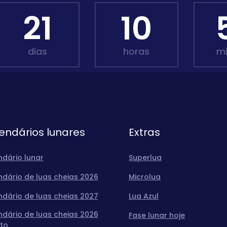
21
10
dias
horas
m
endários lunares
Extras
ndário lunar
Superlua
ndário de luas cheias 2026
Microlua
ndário de luas cheias 2027
Lua Azul
ndário de luas cheias 2026
Fase lunar hoje
to