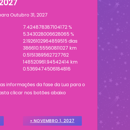
2027
 para
Outubro 31, 2027
7.424878387104172 %
5.343028006628065 %
2.1926102964859515 dias
386610.55560811027 km
0.5151389562727762
148520961.94542414 km
0.5369474506184816
as informações da fase da Lua para o
asta clicar nos botões abaixo
» NOVEMBRO 1, 2027