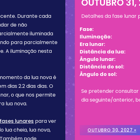
OUTUBRO 31, 
scente
. Durante cada
Detalhes da fase lunar
udar de não
Fase:
arcialmente iluminada
Iluminação:
tando para parcialmente
Era lunar:
e. A iluminação nesta
Distância da lua:
Ângulo lunar:
Distância do sol:
Ângulo do sol:
 momento da lua nova é
tem dias
2.2 dias
dias. O
Se pretender consultar 
inar, o que nos permite
dia seguinte/anterior, b
a lua nova.
fases lunares
para ver
o lua cheia, lua nova,
OUTUBRO 30, 2027 «
re. Também pode