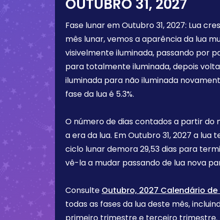
OUTUBRO 31, 2027
Fase lunar em
Outubro 31, 2027
:
Lua cre
mês lunar, vemos a aparência da lua m
visivelmente iluminada, passando por p
para totalmente iluminada, depois vol
iluminada para não iluminada novament
fase da lua é
5.3%
.
O número de dias contados a partir do
a era da lua. Em
Outubro 31, 2027
a lua 
ciclo lunar demora 29,53 dias para term
vê-la a mudar passando de lua nova par
Consulte
Outubro, 2027 Calendário de 
todas as fases da lua deste mês, incluind
primeiro trimestre e terceiro trimest