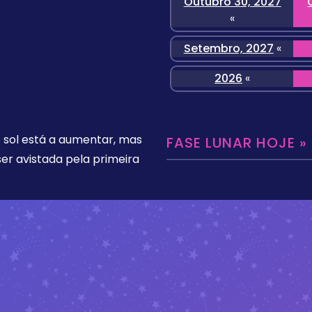
Outubro 30, 2027
«
Setembro, 2027
«
2026
«
o sol está a aumentar, mas
FASE LUNAR HOJE »
er avistada pela primeira