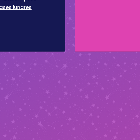
ases lunares
.