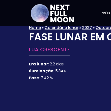
PRÓX
Home
»
Calendário lunar
»
2027
»
Outubr
FASE LUNAR EM
LUA CRESCENTE
Era lunar
:
2.2 dias
Iluminação
:
5.34%
Fase
:
7.42 %