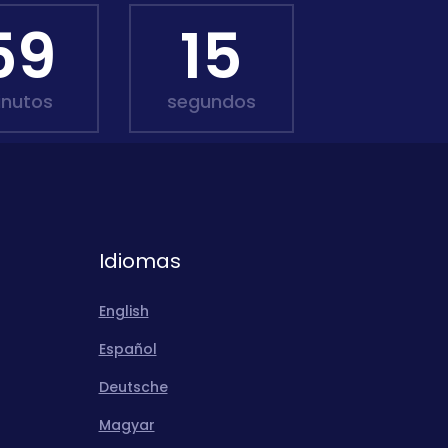
59
14
inutos
segundos
Idiomas
English
Español
Deutsche
Magyar