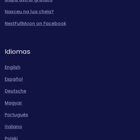
Nasceu na lua cheia?
NextFullMoon on Facebook
Idiomas
English
Español
Deutsche
Magyar
Português
Italiano
Polski