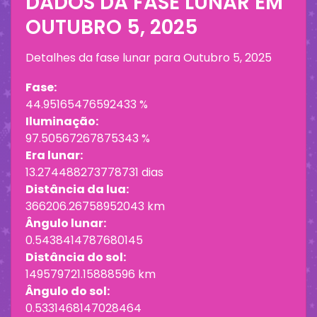
DADOS DA FASE LUNAR EM
OUTUBRO 5, 2025
Detalhes da fase lunar para
Outubro 5, 2025
Fase:
44.95165476592433 %
Iluminação:
97.50567267875343 %
Era lunar:
13.274488273778731 dias
Distância da lua:
366206.26758952043 km
Ângulo lunar:
0.5438414787680145
Distância do sol:
149579721.15888596 km
Ângulo do sol:
0.5331468147028464