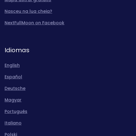
Nasceu na lua cheia?
NextFullMoon on Facebook
Idiomas
English
Español
Deutsche
Magyar
Português
Italiano
Polski