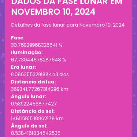
DADOS DA FASE LUNAR EM
NOVEMBRO 10, 2024
Detalhes da fase lunar para
Novembro 10, 2024
Fase:
30.76929968328841 %
Iluminação:
67.73044678287648 %
Era lunar:
9.086355329188443 dias
Distância da lua:
369341.77267314296 km
Ângulo lunar:
0.53922456877427
Distância do sol:
148115815.10862178 km
Ângulo do sol:
0.5384161834542536