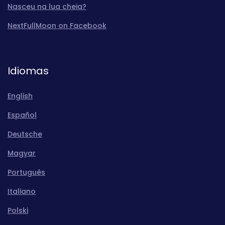
Nasceu na lua cheia?
NextFullMoon on Facebook
Idiomas
English
Español
Deutsche
Magyar
Português
Italiano
Polski