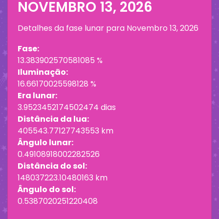
NOVEMBRO 13, 2026
Detalhes da fase lunar para
Novembro 13, 2026
Fase:
13.383902570581085 %
Iluminação:
16.66170025598128 %
Era lunar:
3.9523452174502474 dias
Distância da lua:
405543.77127743553 km
Ângulo lunar:
0.49108918002282526
Distância do sol:
148037223.10480163 km
Ângulo do sol:
0.5387020251220408