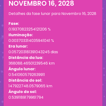
NOVEMBRO 16, 2028
Detalhes da fase lunar para
Novembro 16, 2028
Fase:
0.19370823254121206 %
Iluminação:
0.003703314035941041 %
Era lunar:
0.057203181391043245 dias
Distância da lua:
368088.46501239546 km
Ângulo lunar:
0.5410605792639911
Distância do sol:
147922748.0579065 km
Ângulo do sol:
0.5391189179961794