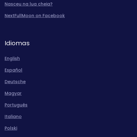
Nasceu na lua cheia?
NextFullMoon on Facebook
Idiomas
English
Español
Deutsche
Magyar
Português
Italiano
Polski