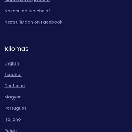
Nasceu na lua cheia?
NextFullMoon on Facebook
Idiomas
English
Español
Deutsche
Magyar
Português
Italiano
Polski