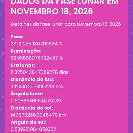
DADOS DA FASE LUNAR EM
NOVEMBRO 18, 2026
Detalhes da fase lunar para
Novembro 18, 2026
Fase:
28.191255980709684 %
Iluminação:
59.95858075792457 %
Era lunar:
8.325043847389278 dias
Distância da lua:
392930.2673992218 km
Ângulo lunar:
0.5068536954870239
Distância do sol:
147878266.3048479 km
Ângulo do sol:
0.539281084859362