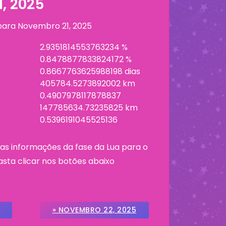
, 2025
 para
Novembro 21, 2025
2.9351814553763234 %
0.8478877833824172 %
0.8667763625988198 dias
405784.5273892002 km
0.4907978117878837
147785634.73235825 km
0.5396191045525136
as informações da fase da Lua para o
asta clicar nos botões abaixo
» NOVEMBRO 22, 2025