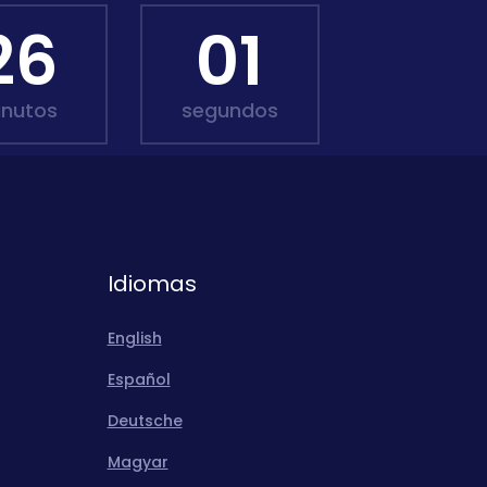
25
59
inutos
segundos
Idiomas
English
Español
Deutsche
Magyar