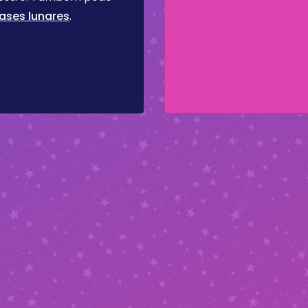
ases lunares
.