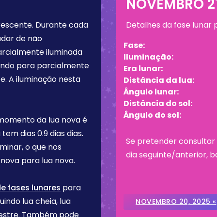
NOVEMBRO 21
rescente
. Durante cada
Detalhes da fase lunar
udar de não
Fase:
arcialmente iluminada
Iluminação:
tando para parcialmente
Era lunar:
e. A iluminação nesta
Distância da lua:
Ângulo lunar:
Distância do sol:
Ângulo do sol:
 momento da lua nova é
a tem dias
0.9 dias
dias.
Se pretender consultar 
rminar, o que nos
dia seguinte/anterior, b
nova para lua nova.
e fases lunares
para
uindo lua cheia, lua
NOVEMBRO 20, 2025 «
imestre. Também pode