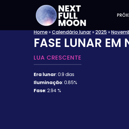
PRÓX
Home
»
Calendário lunar
»
2025
»
Novem
FASE LUNAR EM
LUA CRESCENTE
Era lunar
:
0.9 dias
Iluminação
:
0.85%
Fase
:
2.94 %