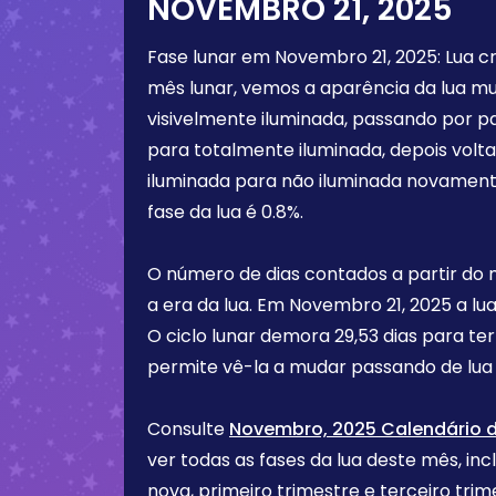
NOVEMBRO 21, 2025
Fase lunar em
Novembro 21, 2025
:
Lua c
mês lunar, vemos a aparência da lua m
visivelmente iluminada, passando por p
para totalmente iluminada, depois vol
iluminada para não iluminada novament
fase da lua é
0.8%
.
O número de dias contados a partir do
a era da lua. Em
Novembro 21, 2025
a lu
O ciclo lunar demora 29,53 dias para te
permite vê-la a mudar passando de lua 
Consulte
Novembro, 2025 Calendário d
ver todas as fases da lua deste mês, incl
nova, primeiro trimestre e terceiro tr