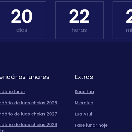
20
22
dias
horas
m
endários lunares
Extras
ndário lunar
Superlua
ndário de luas cheias 2026
Microlua
ndário de luas cheias 2027
Lua Azul
ndário de luas cheias 2026
Fase lunar hoje
to