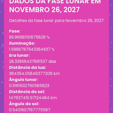
DADOS DA FASE LUNAR EM
NOVEMBRO 26, 2027
Detalhes da fase lunar para
Novembro 26, 2027
Fase:
95.96681151875828 %
Iluminação:
1.5968767943364937 %
Era lunar:
28.33956437891537 dias
Distância da lua:
384354.05846377206 km
Ângulo lunar:
0.5181632760585823
Distância do sol:
147637451.97124484 km
Ângulo do sol:
0.5401607167775587