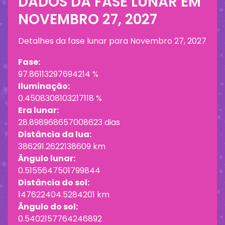
DADOS DA FASE LUNAR EM
NOVEMBRO 27, 2027
Detalhes da fase lunar para
Novembro 27, 2027
Fase:
97.86113297694214 %
Iluminação:
0.4508308103217118 %
Era lunar:
28.898968657008623 dias
Distância da lua:
386291.2622138609 km
Ângulo lunar:
0.5155647501799844
Distância do sol:
147622404.5284201 km
Ângulo do sol:
0.5402157764246892