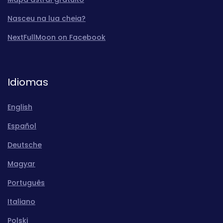
Nasceu na lua cheia?
NextFullMoon on Facebook
Idiomas
English
Español
Deutsche
Magyar
Português
Italiano
Polski