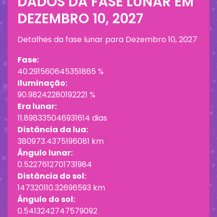
DADOS DA FASE LUNAR EM
DEZEMBRO 10, 2027
Detalhes da fase lunar para
Dezembro 10, 2027
Fase:
40.291560645351865 %
Iluminação:
90.98242280192221 %
Era lunar:
11.898335046931614 dias
Distância da lua:
380973.4375196081 km
Ângulo lunar:
0.5227612701731984
Distância do sol:
147320110.32696593 km
Ângulo do sol:
0.5413242747579092