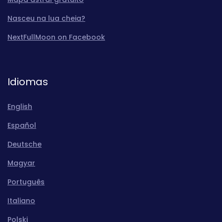
Nasceu na lua cheia?
NextFullMoon on Facebook
Idiomas
English
Español
Deutsche
Magyar
Português
Italiano
Polski