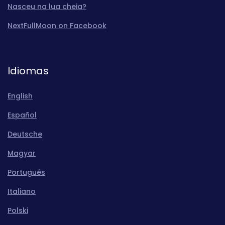
Nasceu na lua cheia?
NextFullMoon on Facebook
Idiomas
English
Español
Deutsche
Magyar
Português
Italiano
Polski