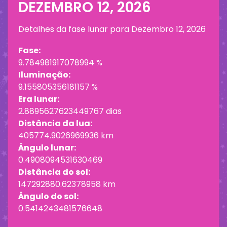
DEZEMBRO 12, 2026
Detalhes da fase lunar para
Dezembro 12, 2026
Fase:
9.784981917078994 %
Iluminação:
9.155805356181157 %
Era lunar:
2.8895627623449767 dias
Distância da lua:
405774.9026969936 km
Ângulo lunar:
0.4908094531630469
Distância do sol:
147292880.62378958 km
Ângulo do sol:
0.5414243481576648