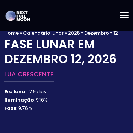
Home
»
Calendário lunar
»
2026
»
Dezembro
»
12
FASE LUNAR EM
DEZEMBRO 12, 2026
LUA CRESCENTE
Era lunar
:
2.9 dias
Iluminação
:
9.16%
Fase
:
9.78 %