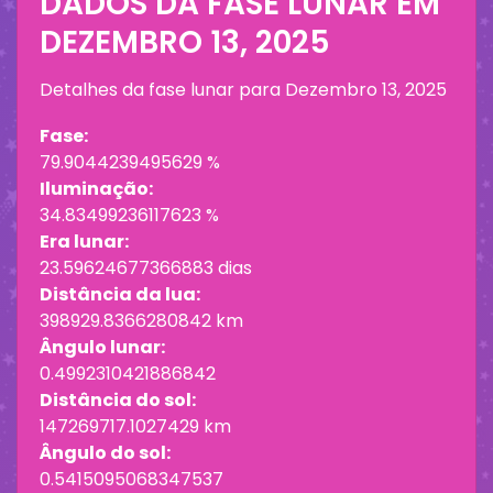
DADOS DA FASE LUNAR EM
DEZEMBRO 13, 2025
Detalhes da fase lunar para
Dezembro 13, 2025
Fase:
79.9044239495629 %
Iluminação:
34.83499236117623 %
Era lunar:
23.59624677366883 dias
Distância da lua:
398929.8366280842 km
Ângulo lunar:
0.4992310421886842
Distância do sol:
147269717.1027429 km
Ângulo do sol:
0.5415095068347537