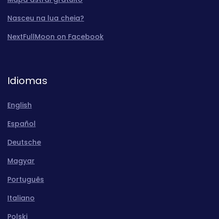
Nasceu na lua cheia?
NextFullMoon on Facebook
Idiomas
English
Español
Deutsche
Magyar
Português
Italiano
Polski