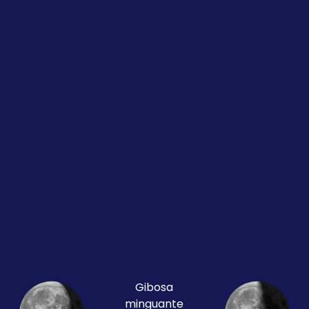
Gibosa
minguante