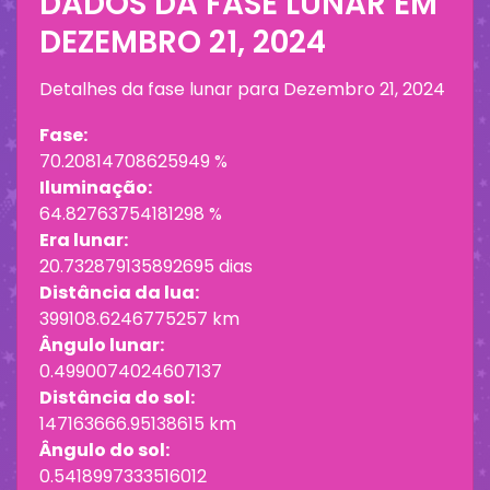
DADOS DA FASE LUNAR EM
DEZEMBRO 21, 2024
Detalhes da fase lunar para
Dezembro 21, 2024
Fase:
70.20814708625949 %
Iluminação:
64.82763754181298 %
Era lunar:
20.732879135892695 dias
Distância da lua:
399108.6246775257 km
Ângulo lunar:
0.4990074024607137
Distância do sol:
147163666.95138615 km
Ângulo do sol:
0.5418997333516012