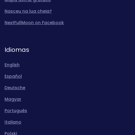
Nasceu na lua cheia?
NextFullMoon on Facebook
Idiomas
English
Español
Deutsche
Magyar
Português
Italiano
Polski