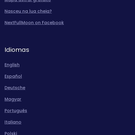
Nasceu na lua cheia?
NextFullMoon on Facebook
Idiomas
English
Español
Deutsche
Magyar
Português
Italiano
Polski