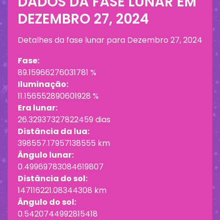
DADOS DA FASE LUNAR EM
DEZEMBRO 27, 2024
Detalhes da fase lunar para
Dezembro 27, 2024
Fase:
89.15966276031781 %
Iluminação:
11.156552890601928 %
Era lunar:
26.32937327822459 dias
Distância da lua:
398557.17957138555 km
Ângulo lunar:
0.49969783084619807
Distância do sol:
147116221.08344308 km
Ângulo do sol:
0.5420744992815418