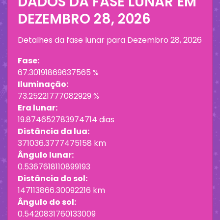
DADOS DA FASE LUNAR EM
DEZEMBRO 28, 2026
Detalhes da fase lunar para
Dezembro 28, 2026
Fase:
67.30191869637565 %
Iluminação:
73.25221777082929 %
Era lunar:
19.874652783974714 dias
Distância da lua:
371036.3777475158 km
Ângulo lunar:
0.5367618110899193
Distância do sol:
147113866.30092216 km
Ângulo do sol:
0.5420831760133009