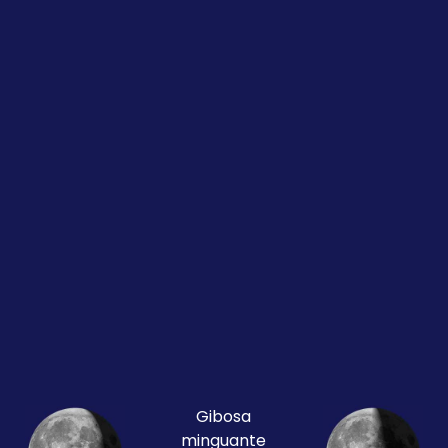
Gibosa
minguante