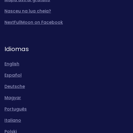
Nasceu na lua cheia?
NextFullMoon on Facebook
Idiomas
English
Español
Deutsche
Magyar
Português
Italiano
Polski