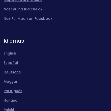
Nasceu na lua cheia?
NextFullMoon on Facebook
Idiomas
English
Español
Deutsche
Magyar
Português
Italiano
Polski