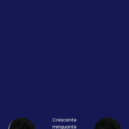
Crescente
minguante