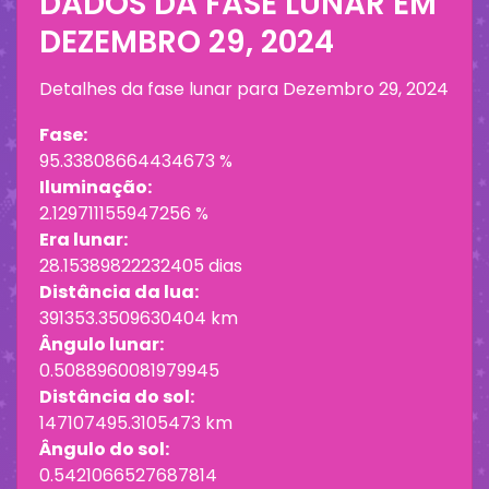
DADOS DA FASE LUNAR EM
DEZEMBRO 29, 2024
Detalhes da fase lunar para
Dezembro 29, 2024
Fase:
95.33808664434673 %
Iluminação:
2.129711155947256 %
Era lunar:
28.15389822232405 dias
Distância da lua:
391353.3509630404 km
Ângulo lunar:
0.5088960081979945
Distância do sol:
147107495.3105473 km
Ângulo do sol:
0.5421066527687814