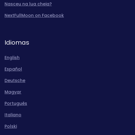
Nasceu na lua cheia?
NextFullMoon on Facebook
Idiomas
English
Español
Deutsche
Magyar
Português
Italiano
Polski