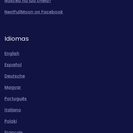
Nasceu na lua cheia?
NextFullMoon on Facebook
Idiomas
English
Español
Deutsche
Magyar
Português
Italiano
Polski
Français