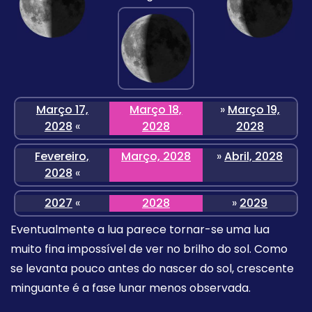
Março 17,
Março 18,
»
Março 19,
2028
«
2028
2028
Fevereiro,
Março, 2028
»
Abril, 2028
2028
«
2027
«
2028
»
2029
Eventualmente a lua parece tornar-se uma lua
muito fina impossível de ver no brilho do sol. Como
se levanta pouco antes do nascer do sol, crescente
minguante é a fase lunar menos observada.