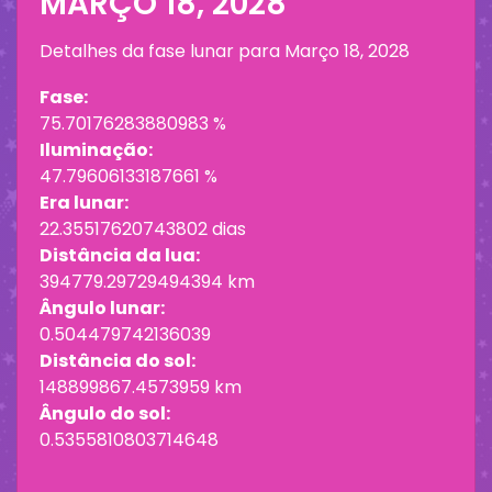
MARÇO 18, 2028
Detalhes da fase lunar para
Março 18, 2028
Fase:
75.70176283880983 %
Iluminação:
47.79606133187661 %
Era lunar:
22.35517620743802 dias
Distância da lua:
394779.29729494394 km
Ângulo lunar:
0.504479742136039
Distância do sol:
148899867.4573959 km
Ângulo do sol:
0.5355810803714648